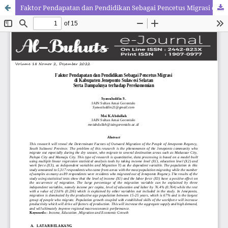
Faktor Pendapatan dan Pendidikan Sebagai Pencetus Migrasi di Kabupaten Jeneponto Sulawesi Selatan serta Dampaknya terhadap Perekonomian