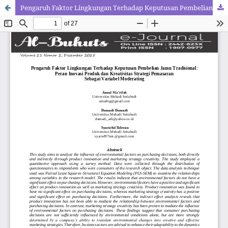
Pengaruh Faktor Lingkungan Terhadap Keputusan Pembelian Jamu Tradisional: Peran Inovasi Produk dan Kreativitas Strategi Pemasaran Sebagai Variabel Moderating