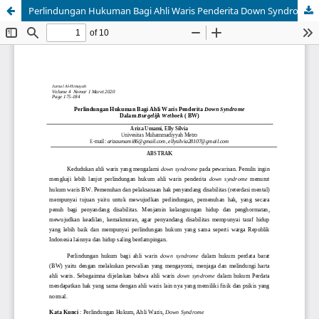
Perlindungan Hukuman Bagi Ahli Waris Penderita Down Syndrome Dalam Burgelijk Wetboek ( BW)