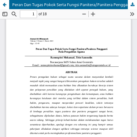
Peran Dan Tugas Pokok Serta Fungsi Panitera/Panitera Pengganti Pada Pengadilan Agama