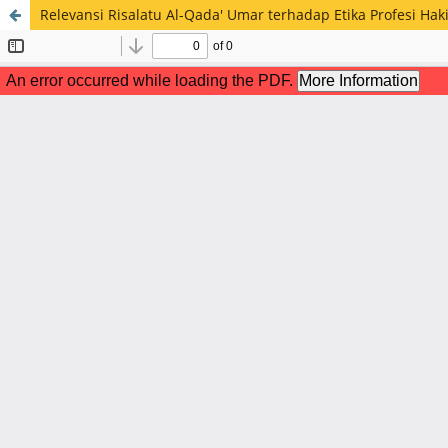
Relevansi Risalatu Al-Qada' Umar terhadap Etika Profesi Hak