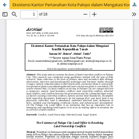
Eksistensi Kantor Pertanahan Kota Palopo dalam Mengatasi Konflik Kepemilikan Tanah