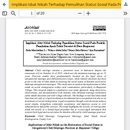
Implikasi Isbat Nikah Terhadap Pemulihan Status Sosial Pada Praktik Pernikahan Anak Tidak Tercatat di Desa Banjarsari