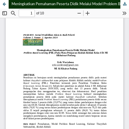
Meningkatkan Pemahaman Peserta Didik Melalui Model Problem Based Learning (PBL) Pada Mata Pelajaran Akidah Akhlak Kelas 4 Di MI Alkhairaat Padang