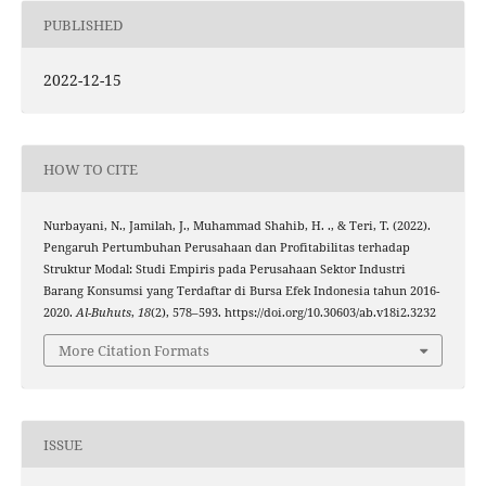
PUBLISHED
2022-12-15
HOW TO CITE
Nurbayani, N., Jamilah, J., Muhammad Shahib, H. ., & Teri, T. (2022).
Pengaruh Pertumbuhan Perusahaan dan Profitabilitas terhadap
Struktur Modal: Studi Empiris pada Perusahaan Sektor Industri
Barang Konsumsi yang Terdaftar di Bursa Efek Indonesia tahun 2016-
2020.
Al-Buhuts
,
18
(2), 578–593. https://doi.org/10.30603/ab.v18i2.3232
More Citation Formats
ISSUE