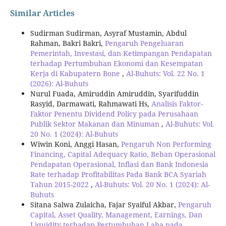
Similar Articles
Sudirman Sudirman, Asyraf Mustamin, Abdul
Rahman, Bakri Bakri,
Pengaruh Pengeluaran
Pemerintah, Investasi, dan Ketimpangan Pendapatan
terhadap Pertumbuhan Ekonomi dan Kesempatan
Kerja di Kabupatern Bone
,
Al-Buhuts: Vol. 22 No. 1
(2026): Al-Buhuts
Nurul Fuada, Amiruddin Amiruddin, Syarifuddin
Rasyid, Darmawati, Rahmawati Hs,
Analisis Faktor-
Faktor Penentu Dividend Policy pada Perusahaan
Publik Sektor Makanan dan Minuman
,
Al-Buhuts: Vol.
20 No. 1 (2024): Al-Buhuts
Wiwin Koni, Anggi Hasan,
Pengaruh Non Performing
Financing, Capital Adequacy Ratio, Beban Operasional
Pendapatan Operasional, Inflasi dan Bank Indonesia
Rate terhadap Profitabilitas Pada Bank BCA Syariah
Tahun 2015-2022
,
Al-Buhuts: Vol. 20 No. 1 (2024): Al-
Buhuts
Sitana Salwa Zulaicha, Fajar Syaiful Akbar,
Pengaruh
Capital, Asset Quality, Management, Earnings, Dan
Liquidity terhadap Pertumbuhan Laba pada