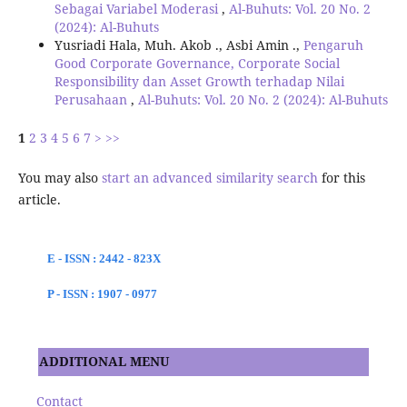
Sebagai Variabel Moderasi
,
Al-Buhuts: Vol. 20 No. 2
(2024): Al-Buhuts
Yusriadi Hala, Muh. Akob ., Asbi Amin .,
Pengaruh
Good Corporate Governance, Corporate Social
Responsibility dan Asset Growth terhadap Nilai
Perusahaan
,
Al-Buhuts: Vol. 20 No. 2 (2024): Al-Buhuts
1
2
3
4
5
6
7
>
>>
You may also
start an advanced similarity search
for this
article.
E - ISSN : 2442 - 823X
P - ISSN : 1907 - 0977
ADDITIONAL MENU
Contact