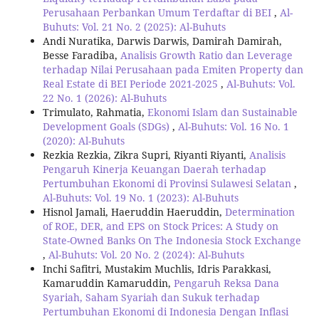
Perusahaan Perbankan Umum Terdaftar di BEI
,
Al-
Buhuts: Vol. 21 No. 2 (2025): Al-Buhuts
Andi Nuratika, Darwis Darwis, Damirah Damirah,
Besse Faradiba,
Analisis Growth Ratio dan Leverage
terhadap Nilai Perusahaan pada Emiten Property dan
Real Estate di BEI Periode 2021-2025
,
Al-Buhuts: Vol.
22 No. 1 (2026): Al-Buhuts
Trimulato, Rahmatia,
Ekonomi Islam dan Sustainable
Development Goals (SDGs)
,
Al-Buhuts: Vol. 16 No. 1
(2020): Al-Buhuts
Rezkia Rezkia, Zikra Supri, Riyanti Riyanti,
Analisis
Pengaruh Kinerja Keuangan Daerah terhadap
Pertumbuhan Ekonomi di Provinsi Sulawesi Selatan
,
Al-Buhuts: Vol. 19 No. 1 (2023): Al-Buhuts
Hisnol Jamali, Haeruddin Haeruddin,
Determination
of ROE, DER, and EPS on Stock Prices: A Study on
State-Owned Banks On The Indonesia Stock Exchange
,
Al-Buhuts: Vol. 20 No. 2 (2024): Al-Buhuts
Inchi Safitri, Mustakim Muchlis, Idris Parakkasi,
Kamaruddin Kamaruddin,
Pengaruh Reksa Dana
Syariah, Saham Syariah dan Sukuk terhadap
Pertumbuhan Ekonomi di Indonesia Dengan Inflasi