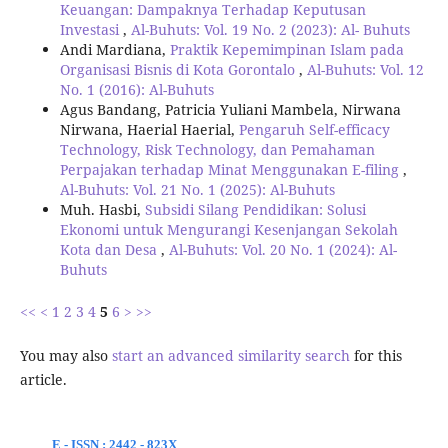
Keuangan: Dampaknya Terhadap Keputusan
Investasi
,
Al-Buhuts: Vol. 19 No. 2 (2023): Al- Buhuts
Andi Mardiana,
Praktik Kepemimpinan Islam pada
Organisasi Bisnis di Kota Gorontalo
,
Al-Buhuts: Vol. 12
No. 1 (2016): Al-Buhuts
Agus Bandang, Patricia Yuliani Mambela, Nirwana
Nirwana, Haerial Haerial,
Pengaruh Self-efficacy
Technology, Risk Technology, dan Pemahaman
Perpajakan terhadap Minat Menggunakan E-filing
,
Al-Buhuts: Vol. 21 No. 1 (2025): Al-Buhuts
Muh. Hasbi,
Subsidi Silang Pendidikan: Solusi
Ekonomi untuk Mengurangi Kesenjangan Sekolah
Kota dan Desa
,
Al-Buhuts: Vol. 20 No. 1 (2024): Al-
Buhuts
<<
<
1
2
3
4
5
6
>
>>
You may also
start an advanced similarity search
for this
article.
E - ISSN : 2442 - 823X