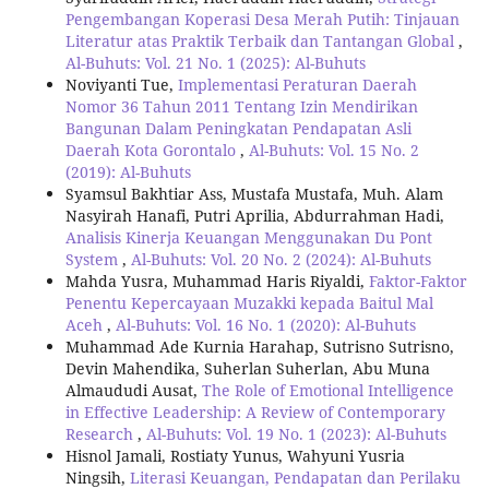
Pengembangan Koperasi Desa Merah Putih: Tinjauan
Literatur atas Praktik Terbaik dan Tantangan Global
,
Al-Buhuts: Vol. 21 No. 1 (2025): Al-Buhuts
Noviyanti Tue,
Implementasi Peraturan Daerah
Nomor 36 Tahun 2011 Tentang Izin Mendirikan
Bangunan Dalam Peningkatan Pendapatan Asli
Daerah Kota Gorontalo
,
Al-Buhuts: Vol. 15 No. 2
(2019): Al-Buhuts
Syamsul Bakhtiar Ass, Mustafa Mustafa, Muh. Alam
Nasyirah Hanafi, Putri Aprilia, Abdurrahman Hadi,
Analisis Kinerja Keuangan Menggunakan Du Pont
System
,
Al-Buhuts: Vol. 20 No. 2 (2024): Al-Buhuts
Mahda Yusra, Muhammad Haris Riyaldi,
Faktor-Faktor
Penentu Kepercayaan Muzakki kepada Baitul Mal
Aceh
,
Al-Buhuts: Vol. 16 No. 1 (2020): Al-Buhuts
Muhammad Ade Kurnia Harahap, Sutrisno Sutrisno,
Devin Mahendika, Suherlan Suherlan, Abu Muna
Almaududi Ausat,
The Role of Emotional Intelligence
in Effective Leadership: A Review of Contemporary
Research
,
Al-Buhuts: Vol. 19 No. 1 (2023): Al-Buhuts
Hisnol Jamali, Rostiaty Yunus, Wahyuni Yusria
Ningsih,
Literasi Keuangan, Pendapatan dan Perilaku