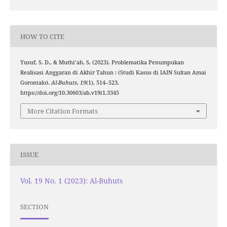
HOW TO CITE
Yusuf, S. D., & Muthi’ah, S. (2023). Problematika Penumpukan
Realisasi Anggaran di Akhir Tahun : (Studi Kasus di IAIN Sultan Amai
Gorontalo).
Al-Buhuts
,
19
(1), 514–523.
https://doi.org/10.30603/ab.v19i1.3345
More Citation Formats
ISSUE
Vol. 19 No. 1 (2023): Al-Buhuts
SECTION