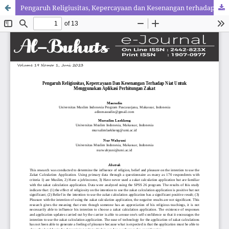
Pengaruh Religiusitas, Kepercayaan dan Kesenangan terhadap Niat Untuk Menggunakan Aplikasi Perhitungan Zakat