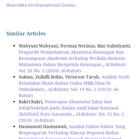
ShareAlike 4.0 International License
.
Similar Articles
Wahyuni Wahyuni, Nerinza Nerinza, Rini Sulistiyanti,
Pengaruh Pembelajaran Akuntansi Keuangan dan
Kemampuan Akademis terhadap Perilaku Hedonis
Mahasiswa dalam Mengelola Keuangan
,
Al-Buhuts:
Vol. 20 No. 1 (2024): Al-Buhuts
Sukma, Zulkifli Bokiu, Victorson Taruh,
Analisis Studi
Kelayakan Bisnis Badan Usaha Milik Desa Di
Ombulodata
,
Al-Buhuts: Vol. 19 No. 2 (2023): Al-
Buhuts
Bakri Bakri,
Penerapan Akuntansi Zakat dan
Infak/Sedekah pada Badan Amil Zakat Nazional
(BAZNAS) Kota Gorontalo
,
Al-Buhuts: Vol. 15 No. 2
(2019): Al-Buhuts
Hasmawati Hasmawati,
Analisis Faktor-Faktor Yang
Berpengaruh Terhadap Kinerja Pegawai Badan
Pengelolaan Keuangan Daerah Propinsi Sulawesi