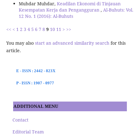
Muhdar Muhdar,
Keadilan Ekonomi di Tinjauan
Kesempatan Kerja dan Pengangguran
,
Al-Buhuts: Vol.
12 No. 1 (2016): Al-Buhuts
<<
<
1
2
3
4
5
6
7
8
9
10
11
>
>>
You may also
start an advanced similarity search
for this
article.
E - ISSN : 2442 - 823X
P - ISSN : 1907 - 0977
ADDITIONAL MENU
Contact
Editorial Team