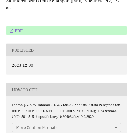
Akuntansi Bisnis Dan Keuangan (Jabk), Stie-Ibek, 7(2), 77–
86.
PDF
PUBLISHED
2023-12-30
HOW TO CITE
Fahma, J. ., & Wirananda, H. A. . (2023). Analisis Sistem Pengendalian
Internal Kas Pada PT. Socfin Indonesia Serdang Bedagai.
Al-Buhuts
,
19
(2), 501–515. https://doi.org/10.30603/ab.v19i2.3929
More Citation Formats