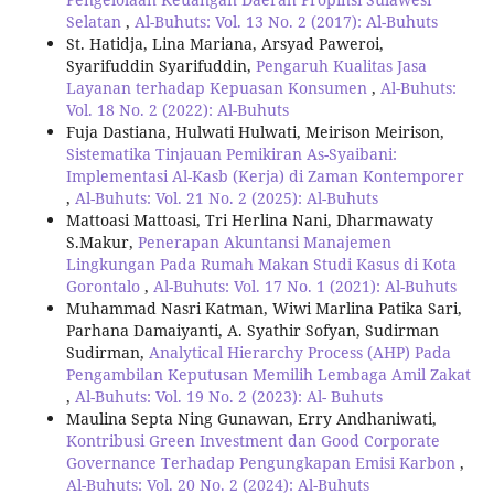
Selatan
,
Al-Buhuts: Vol. 13 No. 2 (2017): Al-Buhuts
St. Hatidja, Lina Mariana, Arsyad Paweroi,
Syarifuddin Syarifuddin,
Pengaruh Kualitas Jasa
Layanan terhadap Kepuasan Konsumen
,
Al-Buhuts:
Vol. 18 No. 2 (2022): Al-Buhuts
Fuja Dastiana, Hulwati Hulwati, Meirison Meirison,
Sistematika Tinjauan Pemikiran As-Syaibani:
Implementasi Al-Kasb (Kerja) di Zaman Kontemporer
,
Al-Buhuts: Vol. 21 No. 2 (2025): Al-Buhuts
Mattoasi Mattoasi, Tri Herlina Nani, Dharmawaty
S.Makur,
Penerapan Akuntansi Manajemen
Lingkungan Pada Rumah Makan Studi Kasus di Kota
Gorontalo
,
Al-Buhuts: Vol. 17 No. 1 (2021): Al-Buhuts
Muhammad Nasri Katman, Wiwi Marlina Patika Sari,
Parhana Damaiyanti, A. Syathir Sofyan, Sudirman
Sudirman,
Analytical Hierarchy Process (AHP) Pada
Pengambilan Keputusan Memilih Lembaga Amil Zakat
,
Al-Buhuts: Vol. 19 No. 2 (2023): Al- Buhuts
Maulina Septa Ning Gunawan, Erry Andhaniwati,
Kontribusi Green Investment dan Good Corporate
Governance Terhadap Pengungkapan Emisi Karbon
,
Al-Buhuts: Vol. 20 No. 2 (2024): Al-Buhuts