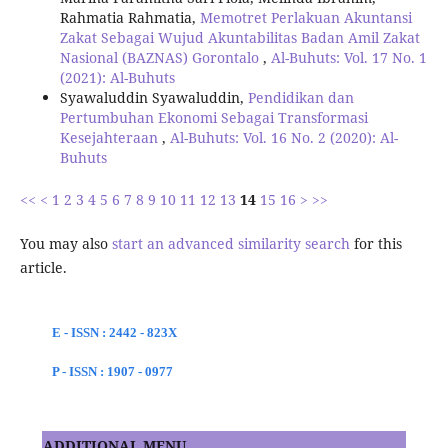
Rahmatia Rahmatia,
Memotret Perlakuan Akuntansi
Zakat Sebagai Wujud Akuntabilitas Badan Amil Zakat
Nasional (BAZNAS) Gorontalo
,
Al-Buhuts: Vol. 17 No. 1
(2021): Al-Buhuts
Syawaluddin Syawaluddin,
Pendidikan dan
Pertumbuhan Ekonomi Sebagai Transformasi
Kesejahteraan
,
Al-Buhuts: Vol. 16 No. 2 (2020): Al-
Buhuts
<<
<
1
2
3
4
5
6
7
8
9
10
11
12
13
14
15
16
>
>>
You may also
start an advanced similarity search
for this
article.
E - ISSN : 2442 - 823X
P - ISSN : 1907 - 0977
ADDITIONAL MENU