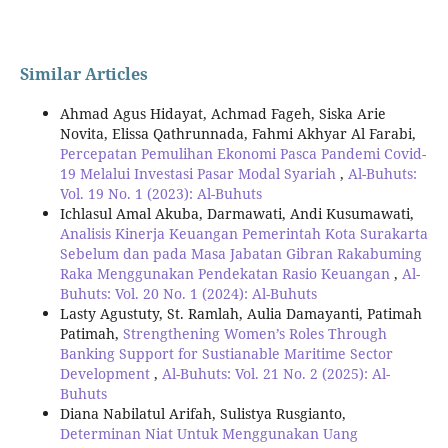
Similar Articles
Ahmad Agus Hidayat, Achmad Fageh, Siska Arie
Novita, Elissa Qathrunnada, Fahmi Akhyar Al Farabi,
Percepatan Pemulihan Ekonomi Pasca Pandemi Covid-
19 Melalui Investasi Pasar Modal Syariah
,
Al-Buhuts:
Vol. 19 No. 1 (2023): Al-Buhuts
Ichlasul Amal Akuba, Darmawati, Andi Kusumawati,
Analisis Kinerja Keuangan Pemerintah Kota Surakarta
Sebelum dan pada Masa Jabatan Gibran Rakabuming
Raka Menggunakan Pendekatan Rasio Keuangan
,
Al-
Buhuts: Vol. 20 No. 1 (2024): Al-Buhuts
Lasty Agustuty, St. Ramlah, Aulia Damayanti, Patimah
Patimah,
Strengthening Women’s Roles Through
Banking Support for Sustianable Maritime Sector
Development
,
Al-Buhuts: Vol. 21 No. 2 (2025): Al-
Buhuts
Diana Nabilatul Arifah, Sulistya Rusgianto,
Determinan Niat Untuk Menggunakan Uang