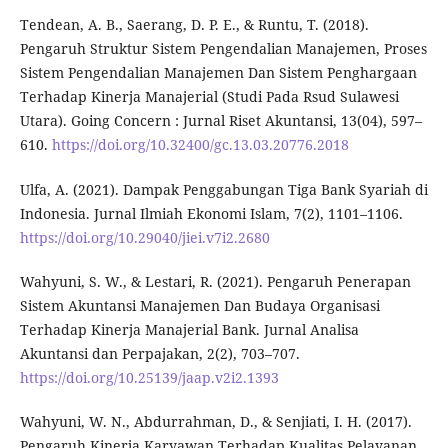
Tendean, A. B., Saerang, D. P. E., & Runtu, T. (2018).
Pengaruh Struktur Sistem Pengendalian Manajemen, Proses
Sistem Pengendalian Manajemen Dan Sistem Penghargaan
Terhadap Kinerja Manajerial (Studi Pada Rsud Sulawesi
Utara). Going Concern : Jurnal Riset Akuntansi, 13(04), 597–
610.
https://doi.org/10.32400/gc.13.03.20776.2018
Ulfa, A. (2021). Dampak Penggabungan Tiga Bank Syariah di
Indonesia. Jurnal Ilmiah Ekonomi Islam, 7(2), 1101–1106.
https://doi.org/10.29040/jiei.v7i2.2680
Wahyuni, S. W., & Lestari, R. (2021). Pengaruh Penerapan
Sistem Akuntansi Manajemen Dan Budaya Organisasi
Terhadap Kinerja Manajerial Bank. Jurnal Analisa
Akuntansi dan Perpajakan, 2(2), 703–707.
https://doi.org/10.25139/jaap.v2i2.1393
Wahyuni, W. N., Abdurrahman, D., & Senjiati, I. H. (2017).
Pengaruh Kinerja Karyawan Terhadap Kualitas Pelayanan