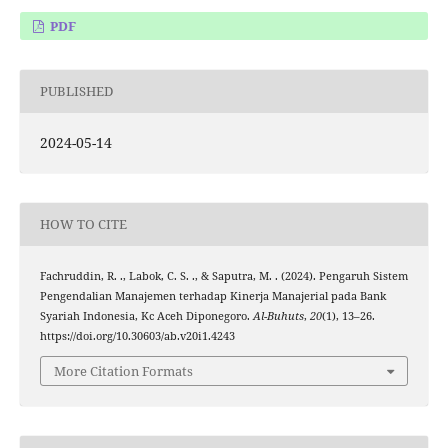
PDF
PUBLISHED
2024-05-14
HOW TO CITE
Fachruddin, R. ., Labok, C. S. ., & Saputra, M. . (2024). Pengaruh Sistem
Pengendalian Manajemen terhadap Kinerja Manajerial pada Bank
Syariah Indonesia, Kc Aceh Diponegoro.
Al-Buhuts
,
20
(1), 13–26.
https://doi.org/10.30603/ab.v20i1.4243
More Citation Formats