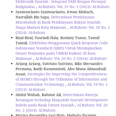
Elektronik Syariah : Integrasi TAM dengan Persepsi
Religiusitas
,
Al-Buhuts: Vol. 19 No. 1 (2023): Al-Buhuts
Syamsurianto Syamsurianto, Irwan Misbach,
Nasrullah Bin Sapa,
Determinan Pembiayaan
Murabahah di Bank Pembiayaan Rakyat Syariah
Niaga Madani Kota Makassar
,
Al-Buhuts: Vol. 20 No. 2
(2024): Al-Buhuts
Risal Risal, Yusriadi Hala, Rostiaty Yunus, Tamsil
Tamsil,
Efektivitas Penggunaan Quick Response Code
Indonesian Standard (QRIS) Untuk Meningkatkan
Omzet Penjualan pada UMKM Kuliner di Kota
Makassar
,
Al-Buhuts: Vol. 20 No. 2 (2024): Al-Buhuts
Arjang Arjang, Sutrisno Sutrisno, Riko Mersandro
Permana, Ratih Kusumastuti, Abu Muna Almaududi
Ausat,
Strategies for Improving the Competitiveness
of MSMEs through the Utilisation of Information and
Communication Technology
,
Al-Buhuts: Vol. 19 No. 1
(2023): Al-Buhuts
Abdul Wahab, Rahmat Ali,
Determinan Kinerja
Keuangan terhadap Maqashid Syariah Development
Indeks pada Bank Umum Syariah
,
Al-Buhuts: Vol. 20
No. 2 (2024): Al-Buhuts
Marina Paramitha Sari Piola, Melinda Ibrahim,