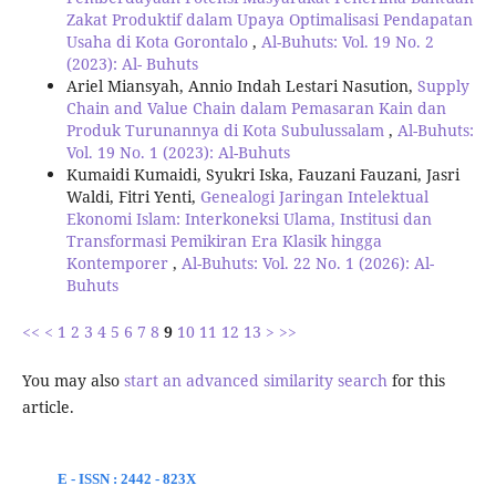
Zakat Produktif dalam Upaya Optimalisasi Pendapatan
Usaha di Kota Gorontalo
,
Al-Buhuts: Vol. 19 No. 2
(2023): Al- Buhuts
Ariel Miansyah, Annio Indah Lestari Nasution,
Supply
Chain and Value Chain dalam Pemasaran Kain dan
Produk Turunannya di Kota Subulussalam
,
Al-Buhuts:
Vol. 19 No. 1 (2023): Al-Buhuts
Kumaidi Kumaidi, Syukri Iska, Fauzani Fauzani, Jasri
Waldi, Fitri Yenti,
Genealogi Jaringan Intelektual
Ekonomi Islam: Interkoneksi Ulama, Institusi dan
Transformasi Pemikiran Era Klasik hingga
Kontemporer
,
Al-Buhuts: Vol. 22 No. 1 (2026): Al-
Buhuts
<<
<
1
2
3
4
5
6
7
8
9
10
11
12
13
>
>>
You may also
start an advanced similarity search
for this
article.
E - ISSN : 2442 - 823X