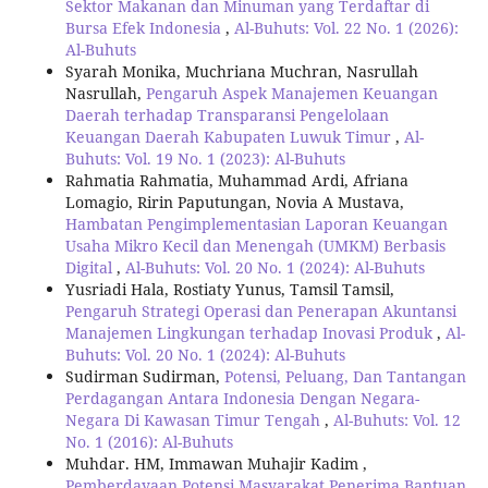
Sektor Makanan dan Minuman yang Terdaftar di
Bursa Efek Indonesia
,
Al-Buhuts: Vol. 22 No. 1 (2026):
Al-Buhuts
Syarah Monika, Muchriana Muchran, Nasrullah
Nasrullah,
Pengaruh Aspek Manajemen Keuangan
Daerah terhadap Transparansi Pengelolaan
Keuangan Daerah Kabupaten Luwuk Timur
,
Al-
Buhuts: Vol. 19 No. 1 (2023): Al-Buhuts
Rahmatia Rahmatia, Muhammad Ardi, Afriana
Lomagio, Ririn Paputungan, Novia A Mustava,
Hambatan Pengimplementasian Laporan Keuangan
Usaha Mikro Kecil dan Menengah (UMKM) Berbasis
Digital
,
Al-Buhuts: Vol. 20 No. 1 (2024): Al-Buhuts
Yusriadi Hala, Rostiaty Yunus, Tamsil Tamsil,
Pengaruh Strategi Operasi dan Penerapan Akuntansi
Manajemen Lingkungan terhadap Inovasi Produk
,
Al-
Buhuts: Vol. 20 No. 1 (2024): Al-Buhuts
Sudirman Sudirman,
Potensi, Peluang, Dan Tantangan
Perdagangan Antara Indonesia Dengan Negara-
Negara Di Kawasan Timur Tengah
,
Al-Buhuts: Vol. 12
No. 1 (2016): Al-Buhuts
Muhdar. HM, Immawan Muhajir Kadim ,
Pemberdayaan Potensi Masyarakat Penerima Bantuan