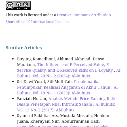
This work is licensed under a
Creative Commons Attribution-
ShareAlike 4.0 International License
.
Similar Articles
Buyung Romadhoni, Akhmad Akhmad, Deasy
Mauliana,
The Influence of E-Perceived Value, E-
Service Quality, and E-Received Risks on E-Loyalty
,
Al-
Buhuts: Vol. 20 No. 2 (2024): Al-Buhuts
Sri Dewi Yusuf, Siti Muthi’ah,
Problematika
Penumpukan Realisasi Anggaran di Akhir Tahun
,
Al-
Buhuts: Vol. 19 No. 1 (2023): Al-Buhuts
Fauziah Husain,
Analisis Metode Price Earning Ratio
Dalam Penetapan Nilai Intrinsik Saham
,
Al-Buhuts:
Vol. 13 No. 2 (2017): Al-Buhuts
Syamsul Bakhtiar Ass, Mustafa Mustafa, Henidar
Juana, Kherayani Nur, Abdurrahman Hadi,
Pengelolaan Dana Bantuan Operasional Sekolah