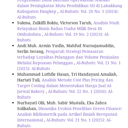
dalam Peningkatan Mutu Pendidikan SD di Labakkang
Kabupaten Pangkep
,
Al-Buhuts: Vol. 20 No. 1 (2024):
Al-Buhuts
Sukma, Zulkifli Bokiu, Victorson Taruh,
Analisis Studi
Kelayakan Bisnis Badan Usaha Milik Desa Di
Ombulodata
,
Al-Buhuts: Vol. 19 No. 2 (2023): Al-
Buhuts
Andi Muh. Armin Yusfin, Mahfud Nurnajamuddin,
Serlin Serang,
Pengaruh Strategi Pemasaran
terhadap Loyalitas Pelanggan dan Volume Penjualan
Melalui Kepuasan Pelanggan
,
Al-Buhuts: Vol. 21 No. 1
(2025): Al-Buhuts
Muhammad Luthfie Hasan, Tri Handayani Amaliah,
Hartati Tuli,
Analisis Metode Cost Plus Pricing dan
Target Costing dalam Menentukan Harga Jual Al-
Jarwal Bakery
,
Al-Buhuts: Vol. 22 No. 1 (2026): Al-
Buhuts
Nurhayati Olii, Muh. Sabir Mustafa, Eka Zahra
Solikahan,
Dinamika Evolusi Penelitian Green Finance:
Analisis Bibliometrik pada Artikel Ilmiah Bereputasi
Internasional
,
Al-Buhuts: Vol. 21 No. 1 (2025): Al-
Buhuts