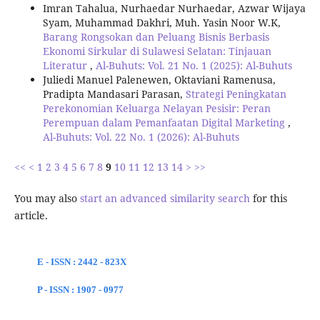
Imran Tahalua, Nurhaedar Nurhaedar, Azwar Wijaya
Syam, Muhammad Dakhri, Muh. Yasin Noor W.K,
Barang Rongsokan dan Peluang Bisnis Berbasis
Ekonomi Sirkular di Sulawesi Selatan: Tinjauan
Literatur
,
Al-Buhuts: Vol. 21 No. 1 (2025): Al-Buhuts
Juliedi Manuel Palenewen, Oktaviani Ramenusa,
Pradipta Mandasari Parasan,
Strategi Peningkatan
Perekonomian Keluarga Nelayan Pesisir: Peran
Perempuan dalam Pemanfaatan Digital Marketing
,
Al-Buhuts: Vol. 22 No. 1 (2026): Al-Buhuts
<<
<
1
2
3
4
5
6
7
8
9
10
11
12
13
14
>
>>
You may also
start an advanced similarity search
for this
article.
E - ISSN : 2442 - 823X
P - ISSN : 1907 - 0977