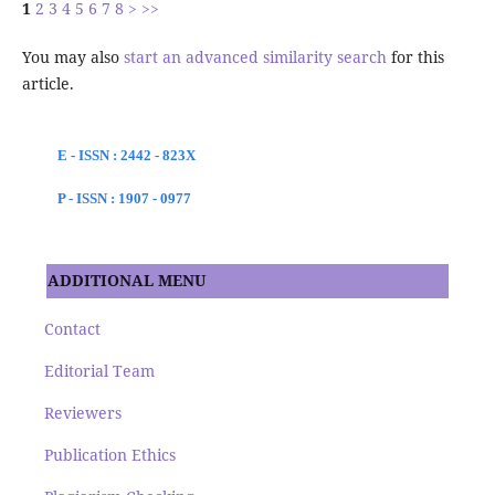
1
2
3
4
5
6
7
8
>
>>
You may also
start an advanced similarity search
for this
article.
E - ISSN : 2442 - 823X
P - ISSN : 1907 - 0977
ADDITIONAL MENU
Contact
Editorial Team
Reviewers
Publication Ethics