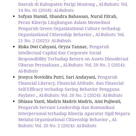
Daerah di Kabupaten Parigi Moutong
,
Al-Buhuts: Vol.
14 No. 01 (2018): Al-Buhuts
Sofyan Hamid, Shandra Bahasoan, Nurul Fitrah,
Peran Kinerja Lingkungan dalam Memediasi
Pengaruh Green Organizational Culture terhadap
Organizational Citizenship Behavior
,
Al-Buhuts: Vol.
21 No. 2 (2025): Al-Buhuts
Riska Dwi Cahyani, Oryza Tannar,
Pengaruh
Intellectual Capital dan Corporate Social
Responsibility Terhadap Return on Assets Dimoderasi
Ukuran Perusahaan
,
Al-Buhuts: Vol. 20 No. 2 (2024):
Al-Buhuts
Jessyca Noviolita Putri, Sari Andayani,
Pengaruh
Financial Literacy, Financial Attitude, dan Financial
Self-Efficacy terhadap Saving Behavior Pengguna
Paylater
,
Al-Buhuts: Vol. 20 No. 2 (2024): Al-Buhuts
Dhiana Yanti, Madris Madris Madris, Ami Pujiwati,
Pengaruh Servant Leadership dan Komunikasi
Interpersonal terhadap Kinerja Aparatur Sipil Negara
Melalui Organizational Citizenship Behavior
,
Al-
Buhuts: Vol. 20 No. 2 (2024): Al-Buhuts