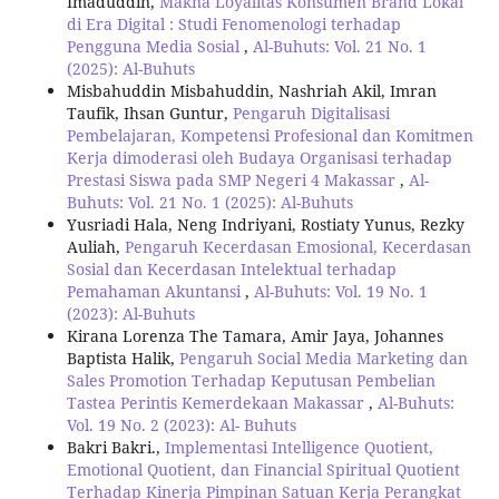
Imaduddin,
Makna Loyalitas Konsumen Brand Lokal
di Era Digital : Studi Fenomenologi terhadap
Pengguna Media Sosial
,
Al-Buhuts: Vol. 21 No. 1
(2025): Al-Buhuts
Misbahuddin Misbahuddin, Nashriah Akil, Imran
Taufik, Ihsan Guntur,
Pengaruh Digitalisasi
Pembelajaran, Kompetensi Profesional dan Komitmen
Kerja dimoderasi oleh Budaya Organisasi terhadap
Prestasi Siswa pada SMP Negeri 4 Makassar
,
Al-
Buhuts: Vol. 21 No. 1 (2025): Al-Buhuts
Yusriadi Hala, Neng Indriyani, Rostiaty Yunus, Rezky
Auliah,
Pengaruh Kecerdasan Emosional, Kecerdasan
Sosial dan Kecerdasan Intelektual terhadap
Pemahaman Akuntansi
,
Al-Buhuts: Vol. 19 No. 1
(2023): Al-Buhuts
Kirana Lorenza The Tamara, Amir Jaya, Johannes
Baptista Halik,
Pengaruh Social Media Marketing dan
Sales Promotion Terhadap Keputusan Pembelian
Tastea Perintis Kemerdekaan Makassar
,
Al-Buhuts:
Vol. 19 No. 2 (2023): Al- Buhuts
Bakri Bakri.,
Implementasi Intelligence Quotient,
Emotional Quotient, dan Financial Spiritual Quotient
Terhadap Kinerja Pimpinan Satuan Kerja Perangkat