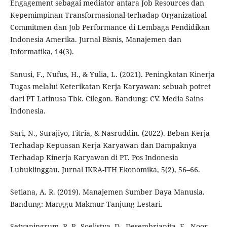
Engagement sebagai mediator antara Job Resources dan
Kepemimpinan Transformasional terhadap Organizatioal
Commitmen dan Job Performance di Lembaga Pendidikan
Indonesia Amerika. Jurnal Bisnis, Manajemen dan
Informatika, 14(3).
Sanusi, F., Nufus, H., & Yulia, L. (2021). Peningkatan Kinerja
Tugas melalui Keterikatan Kerja Karyawan: sebuah potret
dari PT Latinusa Tbk. Cilegon. Bandung: CV. Media Sains
Indonesia.
Sari, N., Surajiyo, Fitria, & Nasruddin. (2022). Beban Kerja
Terhadap Kepuasan Kerja Karyawan dan Dampaknya
Terhadap Kinerja Karyawan di PT. Pos Indonesia
Lubuklinggau. Jurnal IKRA-ITH Ekonomika, 5(2), 56–66.
Setiana, A. R. (2019). Manajemen Sumber Daya Manusia.
Bandung: Manggu Makmur Tanjung Lestari.
Setyaningrum, R. P., Soelistya, D., Desembrianita, E., Noor,