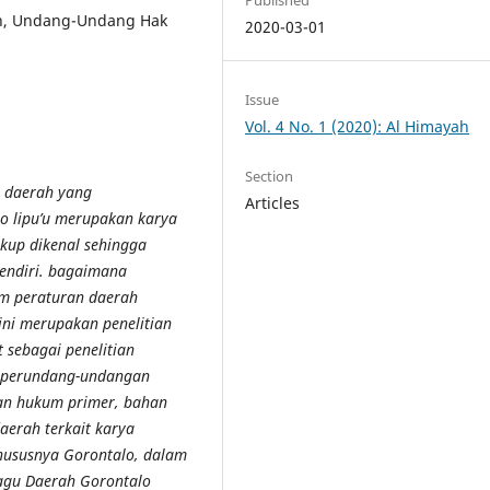
ah, Undang-Undang Hak
2020-03-01
Issue
Vol. 4 No. 1 (2020): Al Himayah
Section
u daerah yang
Articles
 lipu’u merupakan karya
ukup dikenal sehingga
endiri. bagaimana
am peraturan daerah
ini merupakan penelitian
 sebagai penelitian
n perundang-undangan
han hukum primer, bahan
aerah terkait karya
khususnya Gorontalo, dalam
Lagu Daerah Gorontalo