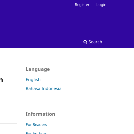
Register
Login
Search
Language
n
English
Bahasa Indonesia
Information
For Readers
For Authors