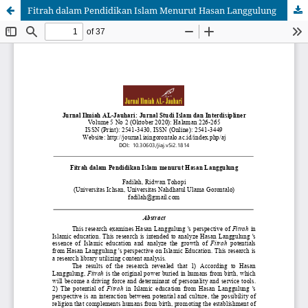
Fitrah dalam Pendidikan Islam Menurut Hasan Langgulung