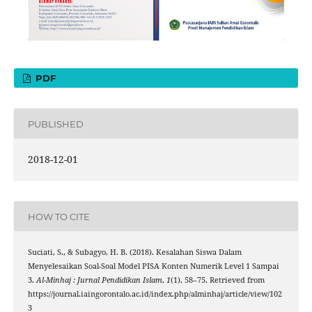
PDF
PUBLISHED
2018-12-01
HOW TO CITE
Suciati, S., & Subagyo, H. B. (2018). Kesalahan Siswa Dalam
Menyelesaikan Soal-Soal Model PISA Konten Numerik Level 1 Sampai
3.
Al-Minhaj : Jurnal Pendidikan Islam
,
1
(1), 58–75. Retrieved from
https://journal.iaingorontalo.ac.id/index.php/alminhaj/article/view/102
3