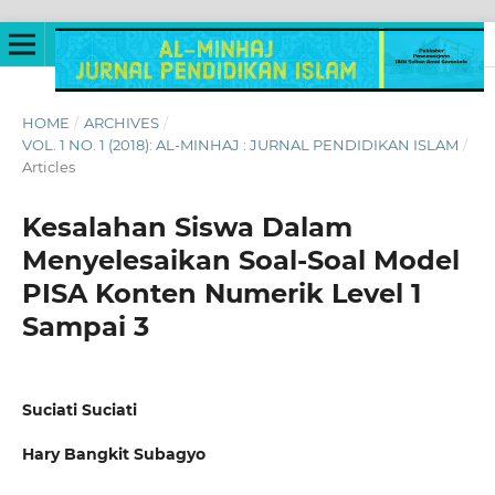
HOME
/
ARCHIVES
/
VOL. 1 NO. 1 (2018): AL-MINHAJ : JURNAL PENDIDIKAN ISLAM
/
Articles
Kesalahan Siswa Dalam
Menyelesaikan Soal-Soal Model
PISA Konten Numerik Level 1
Sampai 3
Suciati Suciati
Hary Bangkit Subagyo