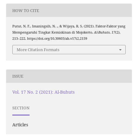
HOW TO CITE
Putut, N. F., Imaningsih, N. ., & Wijaya, R. S. (2021). Faktor-Faktor yang
Mempengaruhi Tingkat Kemiskinan di Mojokerto.
Al-Buhuts
,
17
(2),
213–222. https://doi.org/10.30603/ab.v17i2.2159
More Citation Formats
ISSUE
Vol. 17 No. 2 (2021): Al-Buhuts
SECTION
Articles