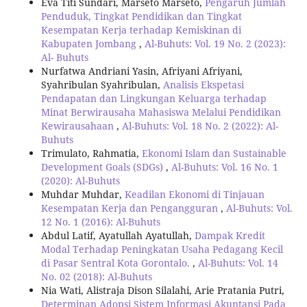
Eva Titi Sundari, Marseto Marseto,
Pengaruh Jumlah
Penduduk, Tingkat Pendidikan dan Tingkat
Kesempatan Kerja terhadap Kemiskinan di
Kabupaten Jombang
,
Al-Buhuts: Vol. 19 No. 2 (2023):
Al- Buhuts
Nurfatwa Andriani Yasin, Afriyani Afriyani,
Syahribulan Syahribulan,
Analisis Ekspetasi
Pendapatan dan Lingkungan Keluarga terhadap
Minat Berwirausaha Mahasiswa Melalui Pendidikan
Kewirausahaan
,
Al-Buhuts: Vol. 18 No. 2 (2022): Al-
Buhuts
Trimulato, Rahmatia,
Ekonomi Islam dan Sustainable
Development Goals (SDGs)
,
Al-Buhuts: Vol. 16 No. 1
(2020): Al-Buhuts
Muhdar Muhdar,
Keadilan Ekonomi di Tinjauan
Kesempatan Kerja dan Pengangguran
,
Al-Buhuts: Vol.
12 No. 1 (2016): Al-Buhuts
Abdul Latif, Ayatullah Ayatullah,
Dampak Kredit
Modal Terhadap Peningkatan Usaha Pedagang Kecil
di Pasar Sentral Kota Gorontalo.
,
Al-Buhuts: Vol. 14
No. 02 (2018): Al-Buhuts
Nia Wati, Alistraja Dison Silalahi, Arie Pratania Putri,
Determinan Adopsi Sistem Informasi Akuntansi Pada