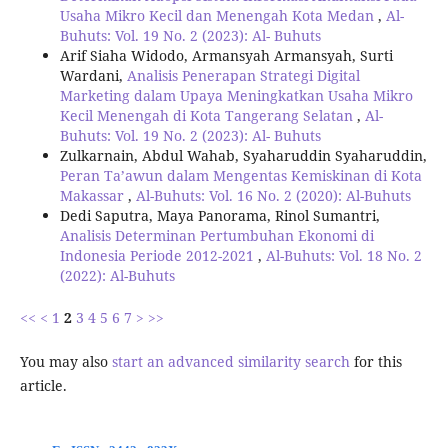
Usaha Mikro Kecil dan Menengah Kota Medan
,
Al-
Buhuts: Vol. 19 No. 2 (2023): Al- Buhuts
Arif Siaha Widodo, Armansyah Armansyah, Surti
Wardani,
Analisis Penerapan Strategi Digital
Marketing dalam Upaya Meningkatkan Usaha Mikro
Kecil Menengah di Kota Tangerang Selatan
,
Al-
Buhuts: Vol. 19 No. 2 (2023): Al- Buhuts
Zulkarnain, Abdul Wahab, Syaharuddin Syaharuddin,
Peran Ta’awun dalam Mengentas Kemiskinan di Kota
Makassar
,
Al-Buhuts: Vol. 16 No. 2 (2020): Al-Buhuts
Dedi Saputra, Maya Panorama, Rinol Sumantri,
Analisis Determinan Pertumbuhan Ekonomi di
Indonesia Periode 2012-2021
,
Al-Buhuts: Vol. 18 No. 2
(2022): Al-Buhuts
<<
<
1
2
3
4
5
6
7
>
>>
You may also
start an advanced similarity search
for this
article.