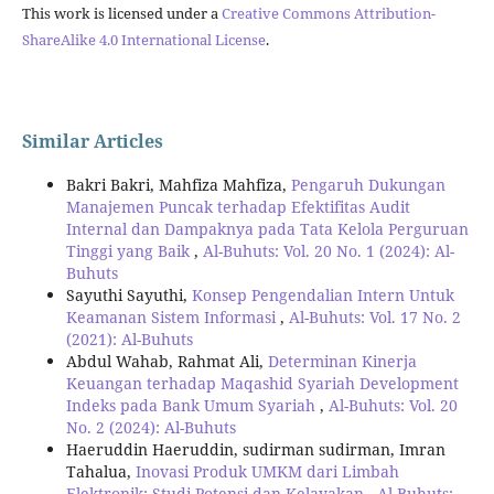
This work is licensed under a
Creative Commons Attribution-
ShareAlike 4.0 International License
.
Similar Articles
Bakri Bakri, Mahfiza Mahfiza,
Pengaruh Dukungan
Manajemen Puncak terhadap Efektifitas Audit
Internal dan Dampaknya pada Tata Kelola Perguruan
Tinggi yang Baik
,
Al-Buhuts: Vol. 20 No. 1 (2024): Al-
Buhuts
Sayuthi Sayuthi,
Konsep Pengendalian Intern Untuk
Keamanan Sistem Informasi
,
Al-Buhuts: Vol. 17 No. 2
(2021): Al-Buhuts
Abdul Wahab, Rahmat Ali,
Determinan Kinerja
Keuangan terhadap Maqashid Syariah Development
Indeks pada Bank Umum Syariah
,
Al-Buhuts: Vol. 20
No. 2 (2024): Al-Buhuts
Haeruddin Haeruddin, sudirman sudirman, Imran
Tahalua,
Inovasi Produk UMKM dari Limbah
Elektronik: Studi Potensi dan Kelayakan
,
Al-Buhuts: