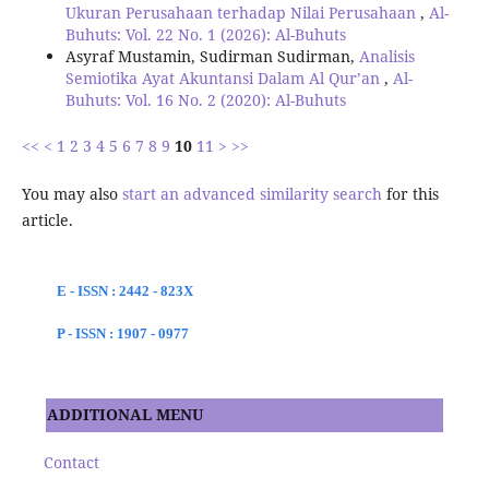
Ukuran Perusahaan terhadap Nilai Perusahaan
,
Al-
Buhuts: Vol. 22 No. 1 (2026): Al-Buhuts
Asyraf Mustamin, Sudirman Sudirman,
Analisis
Semiotika Ayat Akuntansi Dalam Al Qur’an
,
Al-
Buhuts: Vol. 16 No. 2 (2020): Al-Buhuts
<<
<
1
2
3
4
5
6
7
8
9
10
11
>
>>
You may also
start an advanced similarity search
for this
article.
E - ISSN : 2442 - 823X
P - ISSN : 1907 - 0977
ADDITIONAL MENU
Contact