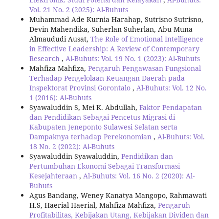
Vol. 21 No. 2 (2025): Al-Buhuts
Muhammad Ade Kurnia Harahap, Sutrisno Sutrisno,
Devin Mahendika, Suherlan Suherlan, Abu Muna
Almaududi Ausat,
The Role of Emotional Intelligence
in Effective Leadership: A Review of Contemporary
Research
,
Al-Buhuts: Vol. 19 No. 1 (2023): Al-Buhuts
Mahfiza Mahfiza,
Pengaruh Pengawasan Fungsional
Terhadap Pengelolaan Keuangan Daerah pada
Inspektorat Provinsi Gorontalo
,
Al-Buhuts: Vol. 12 No.
1 (2016): Al-Buhuts
Syawaluddin S, Mei K. Abdullah,
Faktor Pendapatan
dan Pendidikan Sebagai Pencetus Migrasi di
Kabupaten Jeneponto Sulawesi Selatan serta
Dampaknya terhadap Perekonomian
,
Al-Buhuts: Vol.
18 No. 2 (2022): Al-Buhuts
Syawaluddin Syawaluddin,
Pendidikan dan
Pertumbuhan Ekonomi Sebagai Transformasi
Kesejahteraan
,
Al-Buhuts: Vol. 16 No. 2 (2020): Al-
Buhuts
Agus Bandang, Weney Kanatya Mangopo, Rahmawati
H.S, Haerial Haerial, Mahfiza Mahfiza,
Pengaruh
Profitabilitas, Kebijakan Utang, Kebijakan Dividen dan