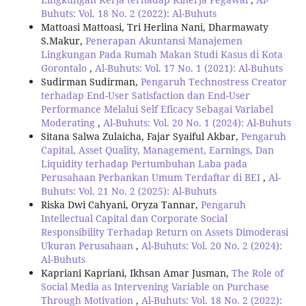
Buhuts: Vol. 18 No. 2 (2022): Al-Buhuts
Mattoasi Mattoasi, Tri Herlina Nani, Dharmawaty
S.Makur,
Penerapan Akuntansi Manajemen
Lingkungan Pada Rumah Makan Studi Kasus di Kota
Gorontalo
,
Al-Buhuts: Vol. 17 No. 1 (2021): Al-Buhuts
Sudirman Sudirman,
Pengaruh Technostress Creator
terhadap End-User Satisfaction dan End-User
Performance Melalui Self Eficacy Sebagai Variabel
Moderating
,
Al-Buhuts: Vol. 20 No. 1 (2024): Al-Buhuts
Sitana Salwa Zulaicha, Fajar Syaiful Akbar,
Pengaruh
Capital, Asset Quality, Management, Earnings, Dan
Liquidity terhadap Pertumbuhan Laba pada
Perusahaan Perbankan Umum Terdaftar di BEI
,
Al-
Buhuts: Vol. 21 No. 2 (2025): Al-Buhuts
Riska Dwi Cahyani, Oryza Tannar,
Pengaruh
Intellectual Capital dan Corporate Social
Responsibility Terhadap Return on Assets Dimoderasi
Ukuran Perusahaan
,
Al-Buhuts: Vol. 20 No. 2 (2024):
Al-Buhuts
Kapriani Kapriani, Ikhsan Amar Jusman,
The Role of
Social Media as Intervening Variable on Purchase
Through Motivation
,
Al-Buhuts: Vol. 18 No. 2 (2022):