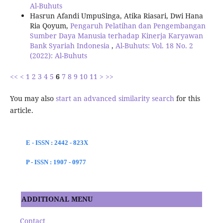
Al-Buhuts
Hasrun Afandi UmpuSinga, Atika Riasari, Dwi Hana
Ria Qoyum,
Pengaruh Pelatihan dan Pengembangan
Sumber Daya Manusia terhadap Kinerja Karyawan
Bank Syariah Indonesia
,
Al-Buhuts: Vol. 18 No. 2
(2022): Al-Buhuts
<<
<
1
2
3
4
5
6
7
8
9
10
11
>
>>
You may also
start an advanced similarity search
for this
article.
E - ISSN : 2442 - 823X
P - ISSN : 1907 - 0977
ADDITIONAL MENU
Contact