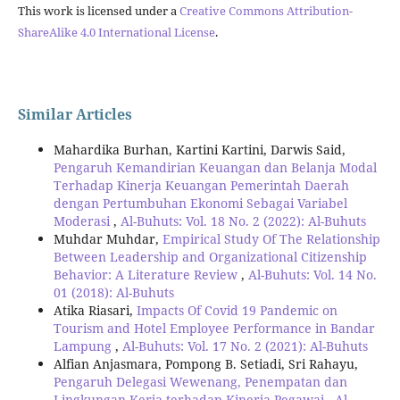
This work is licensed under a
Creative Commons Attribution-
ShareAlike 4.0 International License
.
Similar Articles
Mahardika Burhan, Kartini Kartini, Darwis Said,
Pengaruh Kemandirian Keuangan dan Belanja Modal
Terhadap Kinerja Keuangan Pemerintah Daerah
dengan Pertumbuhan Ekonomi Sebagai Variabel
Moderasi
,
Al-Buhuts: Vol. 18 No. 2 (2022): Al-Buhuts
Muhdar Muhdar,
Empirical Study Of The Relationship
Between Leadership and Organizational Citizenship
Behavior: A Literature Review
,
Al-Buhuts: Vol. 14 No.
01 (2018): Al-Buhuts
Atika Riasari,
Impacts Of Covid 19 Pandemic on
Tourism and Hotel Employee Performance in Bandar
Lampung
,
Al-Buhuts: Vol. 17 No. 2 (2021): Al-Buhuts
Alfian Anjasmara, Pompong B. Setiadi, Sri Rahayu,
Pengaruh Delegasi Wewenang, Penempatan dan
Lingkungan Kerja terhadap Kinerja Pegawai
,
Al-