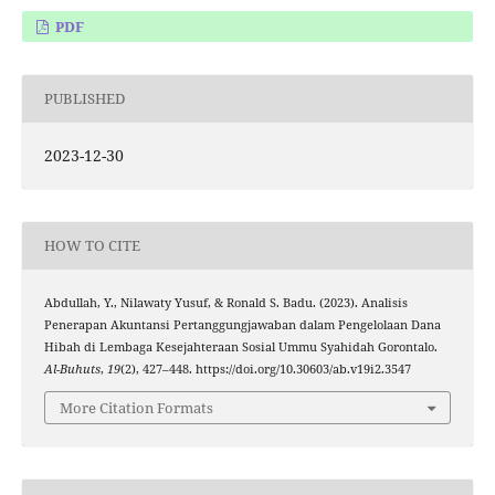
PDF
PUBLISHED
2023-12-30
HOW TO CITE
Abdullah, Y., Nilawaty Yusuf, & Ronald S. Badu. (2023). Analisis
Penerapan Akuntansi Pertanggungjawaban dalam Pengelolaan Dana
Hibah di Lembaga Kesejahteraan Sosial Ummu Syahidah Gorontalo.
Al-Buhuts
,
19
(2), 427–448. https://doi.org/10.30603/ab.v19i2.3547
More Citation Formats