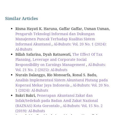
Similar Articles
Risma Hayati K. Haruna, Gaffar Gaffar, Usman Usman,
Pengaruh Teknologi Informasi dan Dukungan
Manajemen Puncak Terhadap Kualitas Sistem
Informasi Akuntansi
,
Al-Buhuts: Vol. 20 No. 1 (2024):
Al-Buhuts
Billah Safarina, Dyah Ratnawati,
The Effect Of Tax
Planning, Leverage and Corporate Social
Responsibility on Earnings Management
,
Al-Buhuts:
Vol. 21 No. 2 (2025): Al-Buhuts
Nurain Dalanggo, Rio Monoarfa, Ronal S. Badu,
Analisis Implementasi Sistem Akuntansi Piutang pada
Koperasi Mekar Jaya Indonesia
,
Al-Buhuts: Vol. 20 No.
1 (2024): Al-Buhuts
Bakri Bakri,
Penerapan Akuntansi Zakat dan
Infak/Sedekah pada Badan Amil Zakat Nazional
(BAZNAS) Kota Gorontalo
,
Al-Buhuts: Vol. 15 No. 2
(2019): Al-Buhuts