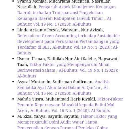
Syarah Monika, Muchriana Muchran, Nasrullah
Nasrullah,
Pengaruh Aspek Manajemen Keuangan
Daerah terhadap Transparansi Pengelolaan
Keuangan Daerah Kabupaten Luwuk Timur
,
Al-
Buhuts: Vol. 19 No. 1 (2023): Al-Buhuts
Linda Arisanty Razak, Wahyuni, Nur Azizah,
Determinan Green Accounting terhadap Sustainable
Development pada Perusahaan Pertambangan yang
Terdaftar di BEI
,
Al-Buhuts: Vol. 19 No. 1 (2023): Al-
Buhuts
Usman Usman, Fadhilah Nur Aini Salehe, Hapsawati
Taan,
Faktor-Faktor yang Mempengaruhi Minat
Berinvestasi Saham
,
Al-Buhuts: Vol. 19 No. 1 (2023):
Al-Buhuts
Asyraf Mustamin, Sudirman Sudirman,
Analisis
Semiotika Ayat Akuntansi Dalam Al Qur’an
,
Al-
Buhuts: Vol. 16 No. 2 (2020): Al-Buhuts
Mahda Yusra, Muhammad Haris Riyaldi,
Faktor-Faktor
Penentu Kepercayaan Muzakki kepada Baitul Mal
Aceh
,
Al-Buhuts: Vol. 16 No. 1 (2020): Al-Buhuts
M. Rizal Yahya, Sayuthi Sayuthi,
Faktor-Faktor yang
Mempengaruhi Opini Audit Wajar Tanpa
Pengecualian dengan Paragraf Penjelas (Going