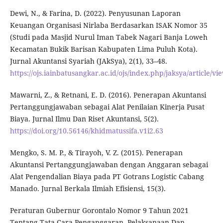
Dewi, N., & Farina, D. (2022). Penyusunan Laporan
Keuangan Organisasi Nirlaba Berdasarkan ISAK Nomor 35
(Studi pada Masjid Nurul Iman Tabek Nagari Banja Loweh
Kecamatan Bukik Barisan Kabupaten Lima Puluh Kota).
Jurnal Akuntansi Syariah (JAkSya), 2(1), 33–48.
https://ojs.iainbatusangkar.ac.id/ojs/index.php/jaksya/article/
Mawarni, Z., & Retnani, E. D. (2016). Penerapan Akuntansi
Pertanggungjawaban sebagai Alat Penilaian Kinerja Pusat
Biaya. Jurnal Ilmu Dan Riset Akuntansi, 5(2).
https://doi.org/10.56146/khidmatussifa.v1i2.63
Mengko, S. M. P., & Tirayoh, V. Z. (2015). Penerapan
Akuntansi Pertanggungjawaban dengan Anggaran sebagai
Alat Pengendalian Biaya pada PT Gotrans Logistic Cabang
Manado. Jurnal Berkala Ilmiah Efisiensi, 15(3).
Peraturan Gubernur Gorontalo Nomor 9 Tahun 2021
Tentang Tata Cara Penganggaran, Pelaksanaan Dan