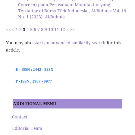
Concern) pada Perusahaan Manufaktur yang
Terdaftar di Bursa Efek Indonesia
,
Al-Buhuts: Vol. 19
No. 1 (2023): Al-Buhuts
<<
<
1
2
3
4
5
6
7
8
9
10
11
12
>
>>
You may also
start an advanced similarity search
for this
article.
E - ISSN : 2442 - 823X
P - ISSN : 1907 - 0977
ADDITIONAL MENU
Contact
Editorial Team