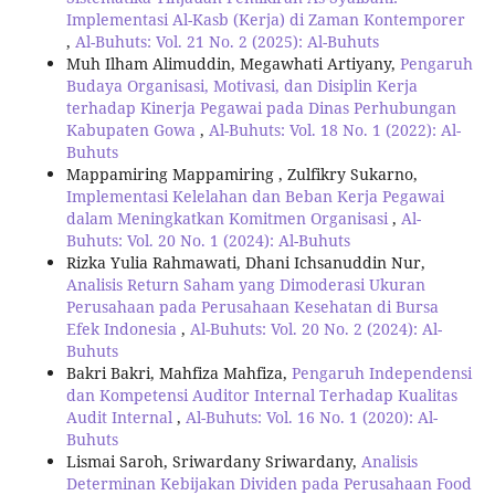
Implementasi Al-Kasb (Kerja) di Zaman Kontemporer
,
Al-Buhuts: Vol. 21 No. 2 (2025): Al-Buhuts
Muh Ilham Alimuddin, Megawhati Artiyany,
Pengaruh
Budaya Organisasi, Motivasi, dan Disiplin Kerja
terhadap Kinerja Pegawai pada Dinas Perhubungan
Kabupaten Gowa
,
Al-Buhuts: Vol. 18 No. 1 (2022): Al-
Buhuts
Mappamiring Mappamiring , Zulfikry Sukarno,
Implementasi Kelelahan dan Beban Kerja Pegawai
dalam Meningkatkan Komitmen Organisasi
,
Al-
Buhuts: Vol. 20 No. 1 (2024): Al-Buhuts
Rizka Yulia Rahmawati, Dhani Ichsanuddin Nur,
Analisis Return Saham yang Dimoderasi Ukuran
Perusahaan pada Perusahaan Kesehatan di Bursa
Efek Indonesia
,
Al-Buhuts: Vol. 20 No. 2 (2024): Al-
Buhuts
Bakri Bakri, Mahfiza Mahfiza,
Pengaruh Independensi
dan Kompetensi Auditor Internal Terhadap Kualitas
Audit Internal
,
Al-Buhuts: Vol. 16 No. 1 (2020): Al-
Buhuts
Lismai Saroh, Sriwardany Sriwardany,
Analisis
Determinan Kebijakan Dividen pada Perusahaan Food