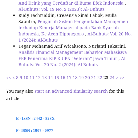
And Drink yang Terdaftar di Bursa Efek Indonesia
,
Al-Buhuts: Vol. 19 No. 2 (2023): Al- Buhuts
Rudy Fachruddin, Cresensia Sinai Labok, Mulia
Saputra,
Pengaruh Sistem Pengendalian Manajemen
terhadap Kinerja Manajerial pada Bank Syariah
Indonesia, Kc Aceh Diponegoro
,
Al-Buhuts: Vol. 20 No.
1 (2024): Al-Buhuts
Tegar Mohamad Arif Wicaksono, Nurjanti Takarini,
Analisis Financial Management Behavior Mahasiswa
FEB Penerima KIP-K UPN “Veteran” Jawa Timur
,
Al-
Buhuts: Vol. 20 No. 2 (2024): Al-Buhuts
<<
<
8
9
10
11
12
13
14
15
16
17
18
19
20
21
22
23
24
>
>>
You may also
start an advanced similarity search
for this
article.
E - ISSN : 2442 - 823X
P - ISSN : 1907 - 0977