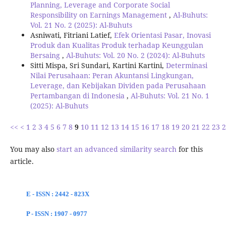
Planning, Leverage and Corporate Social
Responsibility on Earnings Management
,
Al-Buhuts:
Vol. 21 No. 2 (2025): Al-Buhuts
Asniwati, Fitriani Latief,
Efek Orientasi Pasar, Inovasi
Produk dan Kualitas Produk terhadap Keunggulan
Bersaing
,
Al-Buhuts: Vol. 20 No. 2 (2024): Al-Buhuts
Sitti Mispa, Sri Sundari, Kartini Kartini,
Determinasi
Nilai Perusahaan: Peran Akuntansi Lingkungan,
Leverage, dan Kebijakan Dividen pada Perusahaan
Pertambangan di Indonesia
,
Al-Buhuts: Vol. 21 No. 1
(2025): Al-Buhuts
<<
<
1
2
3
4
5
6
7
8
9
10
11
12
13
14
15
16
17
18
19
20
21
22
23
2
You may also
start an advanced similarity search
for this
article.
E - ISSN : 2442 - 823X
P - ISSN : 1907 - 0977