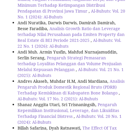
Minimum Terhadap Ketimpangan Distribusi
Pendapatan di Provinsi Jawa Timur
,
Al-Buhuts: Vol. 20
No. 1 (2024): Al-Buhuts
Andi Nuratika, Darwis Darwis, Damirah Damirah,
Besse Faradiba,
Analisis Growth Ratio dan Leverage
terhadap Nilai Perusahaan pada Emiten Property dan
Real Estate di BEI Periode 2021-2025
,
Al-Buhuts: Vol.
22 No. 1 (2026): Al-Buhuts
Andi Muh. Armin Yusfin, Mahfud Nurnajamuddin,
Serlin Serang,
Pengaruh Strategi Pemasaran
terhadap Loyalitas Pelanggan dan Volume Penjualan
Melalui Kepuasan Pelanggan
,
Al-Buhuts: Vol. 21 No. 1
(2025): Al-Buhuts
Andres Akaseh, Muhdar H.M, Andi Mardiana,
Analisis
Pengaruh Produk Domestik Regional Bruto (PDRB)
Terhadap Kemiskinan di Kabupaten Bone Bolango
,
Al-Buhuts: Vol. 17 No. 2 (2021): Al-Buhuts
Shanaz Anggita Utari, Sri Trisnaningsih,
Pengaruh
Kepemilikan Institusional, Leverage, dan Likuiditas
Terhadap Financial Distress
,
Al-Buhuts: Vol. 20 No. 1
(2024): Al-Buhuts
Billah Safarina, Dyah Ratnawati,
The Effect Of Tax