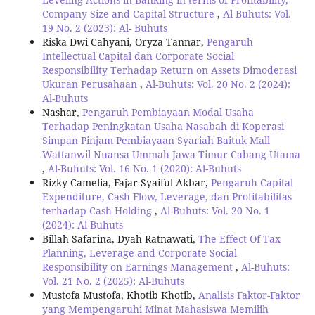
Company Size and Capital Structure
,
Al-Buhuts: Vol.
19 No. 2 (2023): Al- Buhuts
Riska Dwi Cahyani, Oryza Tannar,
Pengaruh
Intellectual Capital dan Corporate Social
Responsibility Terhadap Return on Assets Dimoderasi
Ukuran Perusahaan
,
Al-Buhuts: Vol. 20 No. 2 (2024):
Al-Buhuts
Nashar,
Pengaruh Pembiayaan Modal Usaha
Terhadap Peningkatan Usaha Nasabah di Koperasi
Simpan Pinjam Pembiayaan Syariah Baituk Mall
Wattanwil Nuansa Ummah Jawa Timur Cabang Utama
,
Al-Buhuts: Vol. 16 No. 1 (2020): Al-Buhuts
Rizky Camelia, Fajar Syaiful Akbar,
Pengaruh Capital
Expenditure, Cash Flow, Leverage, dan Profitabilitas
terhadap Cash Holding
,
Al-Buhuts: Vol. 20 No. 1
(2024): Al-Buhuts
Billah Safarina, Dyah Ratnawati,
The Effect Of Tax
Planning, Leverage and Corporate Social
Responsibility on Earnings Management
,
Al-Buhuts:
Vol. 21 No. 2 (2025): Al-Buhuts
Mustofa Mustofa, Khotib Khotib,
Analisis Faktor-Faktor
yang Mempengaruhi Minat Mahasiswa Memilih