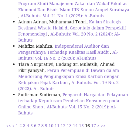
Program Studi Manajemen Zakat dan Wakaf Fakultas
Ekonomi Dan Bisnis Islam UIN Sunan Ampel Surabaya
,
Al-Buhuts: Vol. 21 No. 1 (2025): Al-Buhuts
Adnan Adnan, Muhammad Tohri,
Kajian Strategis
Destinasi Wisata Halal di Gorontalo dalam Perspektif
Fenomenologi
,
Al-Buhuts: Vol. 20 No. 2 (2024): Al-
Buhuts
Mahfiza Mahfiza,
Independensi Auditor dan
Pengaruhnya Terhadap Kualitas Hasil Audit
,
Al-
Buhuts: Vol. 16 No. 2 (2020): Al-Buhuts
Tiara Nurpratiwi, Endang Sri Mulatsih, Ahmad
Fikriyansyah,
Peran Perempuan di Dewan dalam
Mendorong Pengungkapan Emisi Karbon dengan
Kebijakan Pajak Karbon
,
Al-Buhuts: Vol. 19 No. 2
(2023): Al- Buhuts
Sudirman Sudirman,
Pengaruh Harga dan Pelayanan
terhadap Keputusam Pembelian Konsumen pada
Online Shop
,
Al-Buhuts: Vol. 15 No. 2 (2019): Al-
Buhuts
<<
<
1
2
3
4
5
6
7
8
9
10
11
12
13
14
15
16
17
>
>>