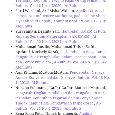
Terhadap Kepatuhan Wajib Pajak Orang Pribadi
,
Al-
Buhuts: Vol. 16 No. 1 (2020): Al-Buhuts
Surti Wardani, Arif Siaha Widodo,
Analisis Strategi
Pemasaran Influencer Marketing pada Online Shop
Ziyadah.id di Depok
,
Al-Buhuts: Vol. 19 No. 1 (2023):
Al-Buhuts
Suryaningsi, Deanita Sari,
Hambatan UMKM di Kota
Kupang Sebelum Menerapkan SAK EMKM
,
Al-
Buhuts: Vol. 20 No. 2 (2024): Al-Buhuts
Muhammad Rusdin, Muhammad Tafsir, Farida
Aprianti, Nurlaely Razak,
Perbandingan Biaya Bunga
dengan Pajak Penghasilan dalam Perencanaan Laba
dan Perspektif Islam
,
Al-Buhuts: Vol. 20 No. 1 (2024):
Al-Buhuts
Aqif Khilmia, Mustofa Mustofa,
Pendapatan Negara
Antara Konvensional dan Islam
,
Al-Buhuts: Vol. 18 No.
1 (2022): Al-Buhuts
Nuraisa Pulunama, Gaffar Gaffar, Mattoasi Mattoasi,
Pengaruh Tingkat Pendidikan dan Pengalaman Kerja
terhadap Kepatuhan Pegawai dalam Penyelesaian
Tindak Lanjut Hasil Pengawasan Inspektorat
,
Al-
Buhuts: Vol. 21 No. 1 (2025): Al-Buhuts
Rena Rigin Putri, Niniek Imaningsih,
Analisis