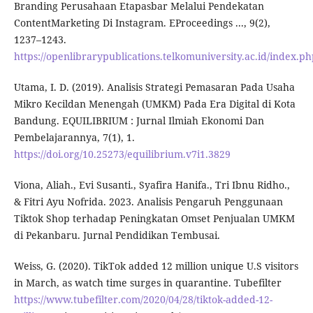
Branding Perusahaan Etapasbar Melalui Pendekatan
ContentMarketing Di Instagram. EProceedings ..., 9(2),
1237–1243.
https://openlibrarypublications.telkomuniversity.ac.id/index
Utama, I. D. (2019). Analisis Strategi Pemasaran Pada Usaha
Mikro Kecildan Menengah (UMKM) Pada Era Digital di Kota
Bandung. EQUILIBRIUM : Jurnal Ilmiah Ekonomi Dan
Pembelajarannya, 7(1), 1.
https://doi.org/10.25273/equilibrium.v7i1.3829
Viona, Aliah., Evi Susanti., Syafira Hanifa., Tri Ibnu Ridho.,
& Fitri Ayu Nofrida. 2023. Analisis Pengaruh Penggunaan
Tiktok Shop terhadap Peningkatan Omset Penjualan UMKM
di Pekanbaru. Jurnal Pendidikan Tembusai.
Weiss, G. (2020). TikTok added 12 million unique U.S visitors
in March, as watch time surges in quarantine. Tubefilter
https://www.tubefilter.com/2020/04/28/tiktok-added-12-