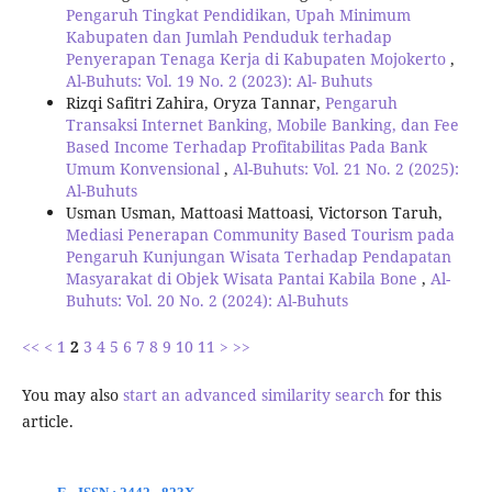
Pengaruh Tingkat Pendidikan, Upah Minimum
Kabupaten dan Jumlah Penduduk terhadap
Penyerapan Tenaga Kerja di Kabupaten Mojokerto
,
Al-Buhuts: Vol. 19 No. 2 (2023): Al- Buhuts
Rizqi Safitri Zahira, Oryza Tannar,
Pengaruh
Transaksi Internet Banking, Mobile Banking, dan Fee
Based Income Terhadap Profitabilitas Pada Bank
Umum Konvensional
,
Al-Buhuts: Vol. 21 No. 2 (2025):
Al-Buhuts
Usman Usman, Mattoasi Mattoasi, Victorson Taruh,
Mediasi Penerapan Community Based Tourism pada
Pengaruh Kunjungan Wisata Terhadap Pendapatan
Masyarakat di Objek Wisata Pantai Kabila Bone
,
Al-
Buhuts: Vol. 20 No. 2 (2024): Al-Buhuts
<<
<
1
2
3
4
5
6
7
8
9
10
11
>
>>
You may also
start an advanced similarity search
for this
article.