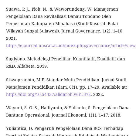
Suawa, P. J., Pioh, N., & Waworundeng, W. Manajemen
Pengelolaan Dana Revitalisasi Danau Tondano Oleh
Pemerintah Kabupaten Minahasa (Studi Kasus di Balai
Wilayah Sungai Sulawesi). Jurnal Governance, 1(2), 1–10.
2021.
https://ejournal.unsrat.ac.id/index.php/governance/article/vie
Sugiyono. Metodelogi Penelitian Kuantitatif, Kualitatif dan
R&D. Alfabeta. 2019.
Siswopranoto, M.F. Standar Mutu Pendidikan. Jurnal Studi
Manajemen Pendidikan Islam, 6(1), pp. 17–29. Available at:
https://doi.org/10.54437/alidaroh.v6i1.372
. 2022.
Wayuni, S. O. S., Hadiyanto, & Yulianto, S. Pengelolaan Dana
Bantuan Operasional. Journal Ekonomi, 1(1), 1–17. 2018.
Yuliantica, D. Pengaruh Pengelolaan Dana BOS Terhadap
Prestasi Belajar Siswa di Madrasah Ibtidaiyah Wathoniyyah