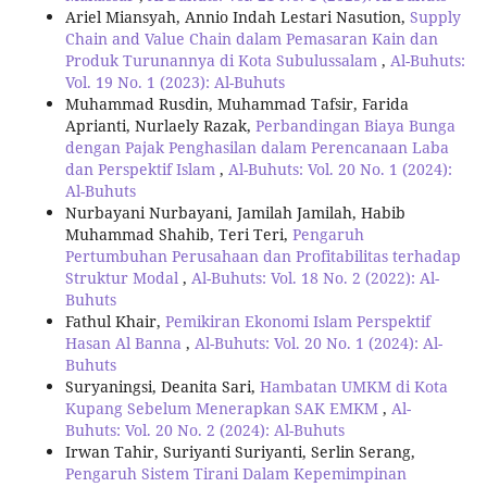
Ariel Miansyah, Annio Indah Lestari Nasution,
Supply
Chain and Value Chain dalam Pemasaran Kain dan
Produk Turunannya di Kota Subulussalam
,
Al-Buhuts:
Vol. 19 No. 1 (2023): Al-Buhuts
Muhammad Rusdin, Muhammad Tafsir, Farida
Aprianti, Nurlaely Razak,
Perbandingan Biaya Bunga
dengan Pajak Penghasilan dalam Perencanaan Laba
dan Perspektif Islam
,
Al-Buhuts: Vol. 20 No. 1 (2024):
Al-Buhuts
Nurbayani Nurbayani, Jamilah Jamilah, Habib
Muhammad Shahib, Teri Teri,
Pengaruh
Pertumbuhan Perusahaan dan Profitabilitas terhadap
Struktur Modal
,
Al-Buhuts: Vol. 18 No. 2 (2022): Al-
Buhuts
Fathul Khair,
Pemikiran Ekonomi Islam Perspektif
Hasan Al Banna
,
Al-Buhuts: Vol. 20 No. 1 (2024): Al-
Buhuts
Suryaningsi, Deanita Sari,
Hambatan UMKM di Kota
Kupang Sebelum Menerapkan SAK EMKM
,
Al-
Buhuts: Vol. 20 No. 2 (2024): Al-Buhuts
Irwan Tahir, Suriyanti Suriyanti, Serlin Serang,
Pengaruh Sistem Tirani Dalam Kepemimpinan