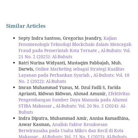
Similar Articles
Septy Indra Santoso, Gregorius Jeandry,
Kajian
Fenomenologis Teknologi Blockchain dalam Mencegah
Fraud pada Pemerintah Kota Ternate
,
Al-Buhuts: Vol.
21 No. 2 (2025): Al-Buhuts
Ratri Nurina Widyanti, Mustaqim Pabbajah, Muh.
Darwis,
Online Marketing sebagai Strategi Kualitas
Layanan pada Perbankan Syariah
,
Al-Buhuts: Vol. 18
No. 2 (2022): Al-Buhuts
Imran Muhammad Yunus, M. Dzul Fadli S, Farida
Aprianti, Ridwan Ridwan, Ahmad Amunir,
Efektivitas
Pengembangan Sumber Daya Manusia pada Alumni
STIBA Makassar
,
Al-Buhuts: Vol. 20 No. 2 (2024): Al-
Buhuts
Indra Diputra, Muhammad Amir, Annisa Ramadhina,
Aswar Kasman,
Analisis Faktor Kesuksesan
Berwirausaha pada Usaha Mikro dan Kecil di Kota
Makassar
,
Al-Buhuts: Vol. 21 No. 1 (2025): Al-Buhuts