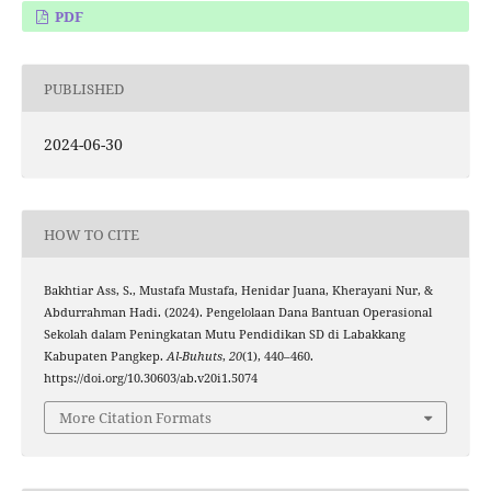
PDF
PUBLISHED
2024-06-30
HOW TO CITE
Bakhtiar Ass, S., Mustafa Mustafa, Henidar Juana, Kherayani Nur, &
Abdurrahman Hadi. (2024). Pengelolaan Dana Bantuan Operasional
Sekolah dalam Peningkatan Mutu Pendidikan SD di Labakkang
Kabupaten Pangkep.
Al-Buhuts
,
20
(1), 440–460.
https://doi.org/10.30603/ab.v20i1.5074
More Citation Formats