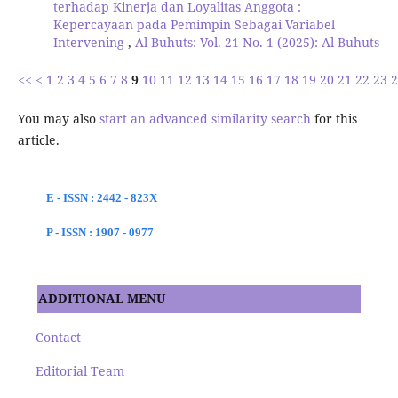
terhadap Kinerja dan Loyalitas Anggota :
Kepercayaan pada Pemimpin Sebagai Variabel
Intervening
,
Al-Buhuts: Vol. 21 No. 1 (2025): Al-Buhuts
<<
<
1
2
3
4
5
6
7
8
9
10
11
12
13
14
15
16
17
18
19
20
21
22
23
2
You may also
start an advanced similarity search
for this
article.
E - ISSN : 2442 - 823X
P - ISSN : 1907 - 0977
ADDITIONAL MENU
Contact
Editorial Team