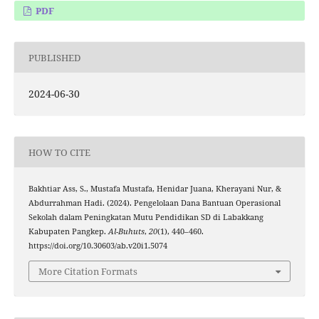
PDF
PUBLISHED
2024-06-30
HOW TO CITE
Bakhtiar Ass, S., Mustafa Mustafa, Henidar Juana, Kherayani Nur, &
Abdurrahman Hadi. (2024). Pengelolaan Dana Bantuan Operasional
Sekolah dalam Peningkatan Mutu Pendidikan SD di Labakkang
Kabupaten Pangkep.
Al-Buhuts
,
20
(1), 440–460.
https://doi.org/10.30603/ab.v20i1.5074
More Citation Formats