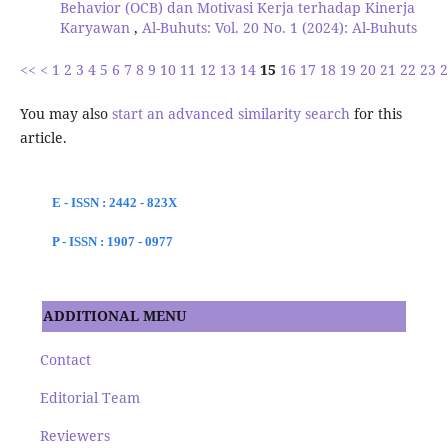
Behavior (OCB) dan Motivasi Kerja terhadap Kinerja
Karyawan
,
Al-Buhuts: Vol. 20 No. 1 (2024): Al-Buhuts
<<
<
1
2
3
4
5
6
7
8
9
10
11
12
13
14
15
16
17
18
19
20
21
22
23
2
You may also
start an advanced similarity search
for this
article.
E - ISSN : 2442 - 823X
P - ISSN : 1907 - 0977
ADDITIONAL MENU
Contact
Editorial Team
Reviewers