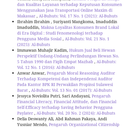
dan Kualitas Layanan terhadap Keputusan Konsumen
Menggunakan Jasa Transportasi Online Maxim di
Makassar
,
Al-Buhuts: Vol. 17 No. 1 (2021): Al-Buhuts
Ibrahim Ibrahim , Suriyanti Mangkoma, Imaduddin
Imaduddin,
Makna Loyalitas Konsumen Brand Lokal
di Era Digital : Studi Fenomenologi terhadap
Pengguna Media Sosial
,
Al-Buhuts: Vol. 21 No. 1
(2025): Al-Buhuts
Immawan Muhajir Kadim,
Hukum Jual Beli Hewan
Perspektif Undang-Undang Perlindungan Hewan No.
5 Tahun 1990 dan Fiqih Empat Mazhab
,
Al-Buhuts:
Vol. 12 No. 1 (2016): Al-Buhuts
Anwar Anwar,
Pengaruh Moral Reasoning Auditor
Terhadap Kompetensi dan Independensi Auditor
Pada Kantor BPK RI Perwakilan Propinsi Sulawesi
Barat
,
Al-Buhuts: Vol. 13 No. 01 (2017): Al-Buhuts
Jessyca Noviolita Putri, Sari Andayani,
Pengaruh
Financial Literacy, Financial Attitude, dan Financial
Self-Efficacy terhadap Saving Behavior Pengguna
Paylater
,
Al-Buhuts: Vol. 20 No. 2 (2024): Al-Buhuts
Delia Deswanty Ali, Abd Rahman Pakaya, Andi
Yusniar Mendo,
Pengaruh Organizational Citizenship