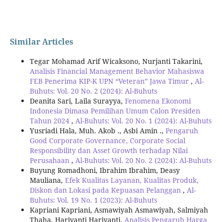
Similar Articles
Tegar Mohamad Arif Wicaksono, Nurjanti Takarini,
Analisis Financial Management Behavior Mahasiswa
FEB Penerima KIP-K UPN “Veteran” Jawa Timur
,
Al-
Buhuts: Vol. 20 No. 2 (2024): Al-Buhuts
Deanita Sari, Laila Surayya,
Fenomena Ekonomi
Indonesia Dimasa Pemilihan Umum Calon Presiden
Tahun 2024
,
Al-Buhuts: Vol. 20 No. 1 (2024): Al-Buhuts
Yusriadi Hala, Muh. Akob ., Asbi Amin .,
Pengaruh
Good Corporate Governance, Corporate Social
Responsibility dan Asset Growth terhadap Nilai
Perusahaan
,
Al-Buhuts: Vol. 20 No. 2 (2024): Al-Buhuts
Buyung Romadhoni, Ibrahim Ibrahim, Deasy
Mauliana,
Efek Kualitas Layanan, Kualitas Produk,
Diskon dan Lokasi pada Kepuasan Pelanggan
,
Al-
Buhuts: Vol. 19 No. 1 (2023): Al-Buhuts
Kapriani Kapriani, Asmawiyah Asmawiyah, Salmiyah
Thaha, Hariyanti Hariyanti,
Analisis Pengaruh Harga