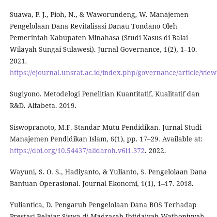
Suawa, P. J., Pioh, N., & Waworundeng, W. Manajemen
Pengelolaan Dana Revitalisasi Danau Tondano Oleh
Pemerintah Kabupaten Minahasa (Studi Kasus di Balai
Wilayah Sungai Sulawesi). Jurnal Governance, 1(2), 1–10.
2021.
https://ejournal.unsrat.ac.id/index.php/governance/article/vie
Sugiyono. Metodelogi Penelitian Kuantitatif, Kualitatif dan
R&D. Alfabeta. 2019.
Siswopranoto, M.F. Standar Mutu Pendidikan. Jurnal Studi
Manajemen Pendidikan Islam, 6(1), pp. 17–29. Available at:
https://doi.org/10.54437/alidaroh.v6i1.372
. 2022.
Wayuni, S. O. S., Hadiyanto, & Yulianto, S. Pengelolaan Dana
Bantuan Operasional. Journal Ekonomi, 1(1), 1–17. 2018.
Yuliantica, D. Pengaruh Pengelolaan Dana BOS Terhadap
Prestasi Belajar Siswa di Madrasah Ibtidaiyah Wathoniyyah