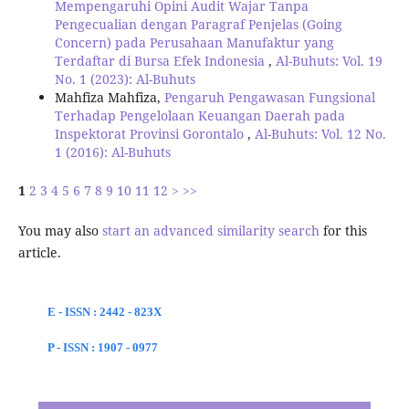
Mempengaruhi Opini Audit Wajar Tanpa
Pengecualian dengan Paragraf Penjelas (Going
Concern) pada Perusahaan Manufaktur yang
Terdaftar di Bursa Efek Indonesia
,
Al-Buhuts: Vol. 19
No. 1 (2023): Al-Buhuts
Mahfiza Mahfiza,
Pengaruh Pengawasan Fungsional
Terhadap Pengelolaan Keuangan Daerah pada
Inspektorat Provinsi Gorontalo
,
Al-Buhuts: Vol. 12 No.
1 (2016): Al-Buhuts
1
2
3
4
5
6
7
8
9
10
11
12
>
>>
You may also
start an advanced similarity search
for this
article.
E - ISSN : 2442 - 823X
P - ISSN : 1907 - 0977