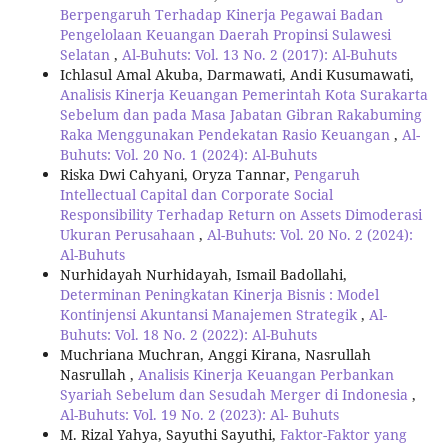
Berpengaruh Terhadap Kinerja Pegawai Badan
Pengelolaan Keuangan Daerah Propinsi Sulawesi
Selatan
,
Al-Buhuts: Vol. 13 No. 2 (2017): Al-Buhuts
Ichlasul Amal Akuba, Darmawati, Andi Kusumawati,
Analisis Kinerja Keuangan Pemerintah Kota Surakarta
Sebelum dan pada Masa Jabatan Gibran Rakabuming
Raka Menggunakan Pendekatan Rasio Keuangan
,
Al-
Buhuts: Vol. 20 No. 1 (2024): Al-Buhuts
Riska Dwi Cahyani, Oryza Tannar,
Pengaruh
Intellectual Capital dan Corporate Social
Responsibility Terhadap Return on Assets Dimoderasi
Ukuran Perusahaan
,
Al-Buhuts: Vol. 20 No. 2 (2024):
Al-Buhuts
Nurhidayah Nurhidayah, Ismail Badollahi,
Determinan Peningkatan Kinerja Bisnis : Model
Kontinjensi Akuntansi Manajemen Strategik
,
Al-
Buhuts: Vol. 18 No. 2 (2022): Al-Buhuts
Muchriana Muchran, Anggi Kirana, Nasrullah
Nasrullah ,
Analisis Kinerja Keuangan Perbankan
Syariah Sebelum dan Sesudah Merger di Indonesia
,
Al-Buhuts: Vol. 19 No. 2 (2023): Al- Buhuts
M. Rizal Yahya, Sayuthi Sayuthi,
Faktor-Faktor yang