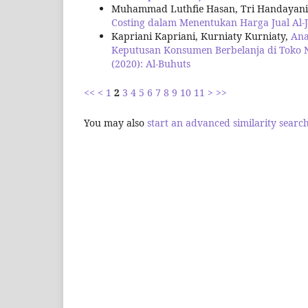
Muhammad Luthfie Hasan, Tri Handayani A
Costing dalam Menentukan Harga Jual Al-
Kapriani Kapriani, Kurniaty Kurniaty,
Ana
Keputusan Konsumen Berbelanja di Toko 
(2020): Al-Buhuts
<<
<
1
2
3
4
5
6
7
8
9
10
11
>
>>
You may also
start an advanced similarity searc