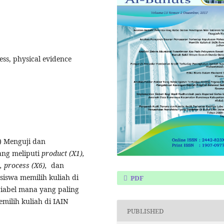
ess, physical evidence
1) Menguji dan
ang meliputi
product (X1),
), process (X6),
dan
iswa memilih kuliah di
PDF
riabel mana yang paling
ilih kuliah di IAIN
PUBLISHED