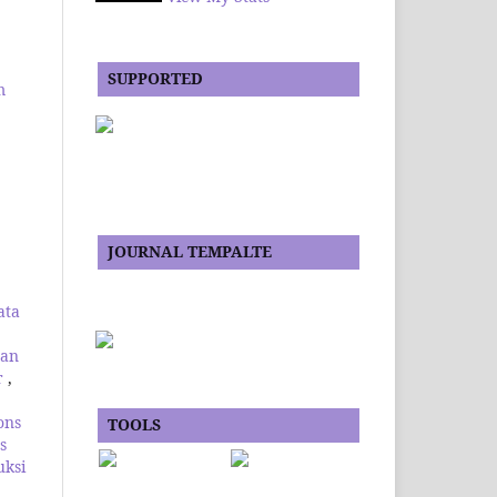
SUPPORTED
m
JOURNAL TEMPALTE
ata
dan
r
,
ons
TOOLS
s
uksi