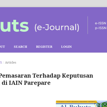
OUT
SEARCH
REGISTER
LOGIN
TS
/
Articles
 Pemasaran Terhadap Keputusan
 di IAIN Parepare