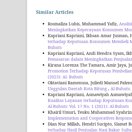
Similar Articles
Rosmaliza Lubis, Muhammad Yafiz,
Analis
Meningkatkan Kepecayaan Konsumen Mus
Kapriani Kapriani, Ikhsan Amar Jusman, H
terhadap Keputusan Konsumen Membeli M
Buhuts
Kapriani Kapriani, Andi Hendra Syam, Ik
Pemasaran dalam Meningkatkan Penjual
Kirana Lorenza The Tamara, Amir Jaya, Jo
Promotion Terhadap Keputusan Pembelian
(2023): Al- Buhuts
Oktaviani Ramenusa, Juliedi Manuel Pale
Unggulan Daerah Kota Bitung
,
Al-Buhuts: 
Kapriani Kapriani, Asmawiyah Asmawiyah,
Kualitas Layanan terhadap Keputusan Ko
Al-Buhuts: Vol. 17 No. 1 (2021): Al-Buhuts
Khairil Umuri, Teuku Muhammad Syahriza
Implementation and Cooperatives Respons
Dian Nur Millah, Hendri Sucipto, Slamet
terhadap Hasil Penjualan Nasi Bakar Sult