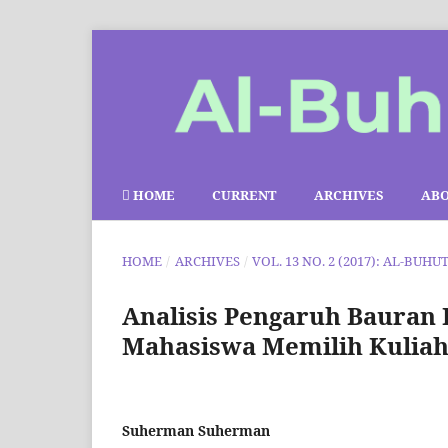
HOME
CURRENT
ARCHIVES
AB
HOME
/
ARCHIVES
/
VOL. 13 NO. 2 (2017): AL-BUHU
Analisis Pengaruh Bauran
Mahasiswa Memilih Kuliah
Suherman Suherman