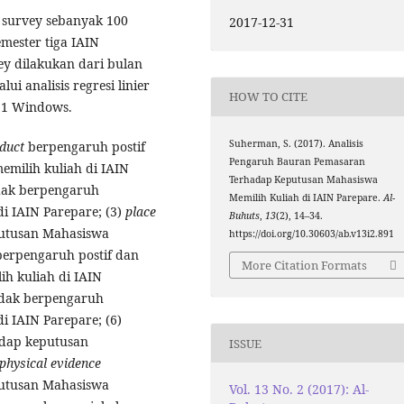
i survey sebanyak 100
2017-12-31
mester tiga IAIN
ey dilakukan dari bulan
ui analisis regresi linier
HOW TO CITE
21 Windows.
Suherman, S. (2017). Analisis
duct
berpengaruh postif
Pengaruh Bauran Pemasaran
emilih kuliah di IAIN
Terhadap Keputusan Mahasiswa
dak berpengaruh
Memilih Kuliah di IAIN Parepare.
Al-
i IAIN Parepare; (3)
place
Buhuts
,
13
(2), 14–34.
putusan Mahasiswa
https://doi.org/10.30603/ab.v13i2.891
erpengaruh postif dan
More Citation Formats
h kuliah di IAIN
idak berpengaruh
i IAIN Parepare; (6)
adap keputusan
ISSUE
physical evidence
putusan Mahasiswa
Vol. 13 No. 2 (2017): Al-