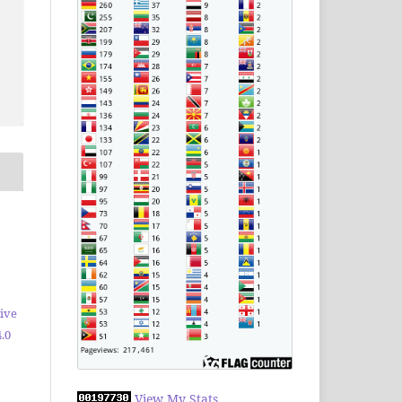
ive
.0
View My Stats