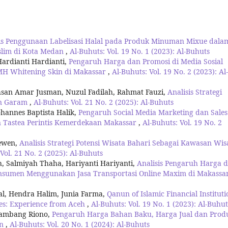
is Penggunaan Labelisasi Halal pada Produk Minuman Mixue dala
lim di Kota Medan
,
Al-Buhuts: Vol. 19 No. 1 (2023): Al-Buhuts
ardianti Hardianti,
Pengaruh Harga dan Promosi di Media Sosial
H Whitening Skin di Makassar
,
Al-Buhuts: Vol. 19 No. 2 (2023): Al-
hsan Amar Jusman, Nuzul Fadilah, Rahmat Fauzi,
Analisis Strategi
an Garam
,
Al-Buhuts: Vol. 21 No. 2 (2025): Al-Buhuts
hannes Baptista Halik,
Pengaruh Social Media Marketing dan Sales
 Tastea Perintis Kemerdekaan Makassar
,
Al-Buhuts: Vol. 19 No. 2
newen,
Analisis Strategi Potensi Wisata Bahari Sebagai Kawasan Wis
Vol. 21 No. 2 (2025): Al-Buhuts
 Salmiyah Thaha, Hariyanti Hariyanti,
Analisis Pengaruh Harga 
nsumen Menggunakan Jasa Transportasi Online Maxim di Makassa
l, Hendra Halim, Junia Farma,
Qanun of Islamic Financial Instituti
es: Experience from Aceh
,
Al-Buhuts: Vol. 19 No. 1 (2023): Al-Buhut
 Bambang Riono,
Pengaruh Harga Bahan Baku, Harga Jual dan Prod
an
,
Al-Buhuts: Vol. 20 No. 1 (2024): Al-Buhuts