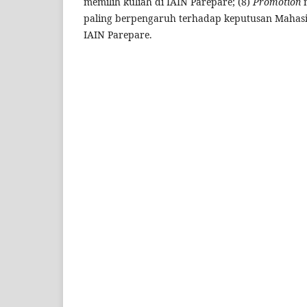
memilih kuliah di IAIN Parepare; (8)
Promotion
paling berpengaruh terhadap keputusan Mahasi
IAIN Parepare.