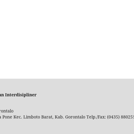
an Interdisipliner
rontalo
a Pone Kec. Limboto Barat, Kab. Gorontalo Telp./Fax: (0435) 8802