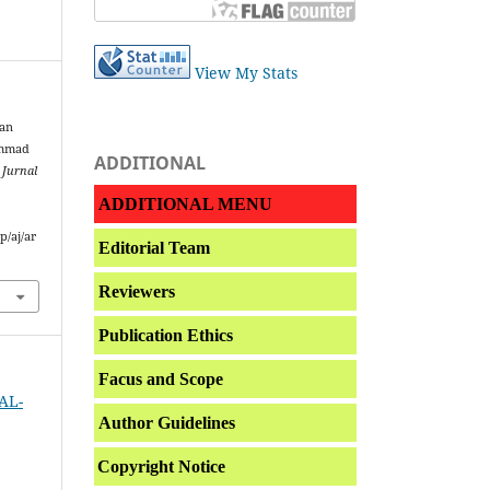
View My Stats
kan
ammad
ADDITIONAL
 Jurnal
ADDITIONAL MENU
p/aj/ar
Editorial Team
Reviewers
Publication Ethics
Facus and Scope
 AL-
Author Guidelines
Copyright Notice