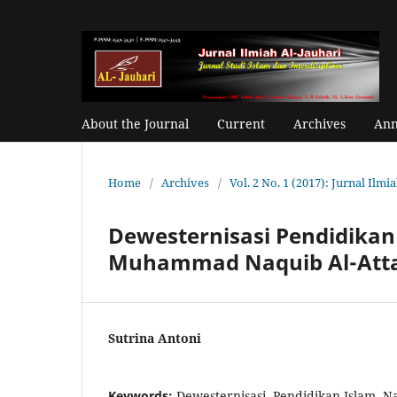
About the Journal
Current
Archives
Ann
Home
/
Archives
/
Vol. 2 No. 1 (2017): Jurnal Ilmi
Dewesternisasi Pendidikan 
Muhammad Naquib Al-Atta
Sutrina Antoni
Keywords:
Dewesternisasi, Pendidikan Islam, N