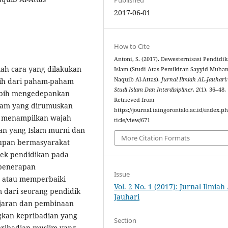
2017-06-01
How to Cite
Antoni, S. (2017). Dewesternisasi Pendidi
lah cara yang dilakukan
Islam (Studi Atas Pemikiran Sayyid Muh
Naquib Al-Attas).
Jurnal Ilmiah AL-Jauhari:
rsih dari paham-paham
Studi Islam Dan Interdisipliner
,
2
(1), 36–48.
a lebih mengedepankan
Retrieved from
Islam yang dirumuskan
https://journal.iaingorontalo.ac.id/index.ph
h menampilkan wajah
ticle/view/671
kan yang Islam murni dan
More Citation Formats
idupan bermasyarakat
byek pendidikan pada
 penerapan
Issue
a atau memperbaiki
Vol. 2 No. 1 (2017): Jurnal Ilmiah
 dari seorang pendidik
Jauhari
ajaran dan pembinaan
an kepribadian yang
Section
pribadian muslim yang