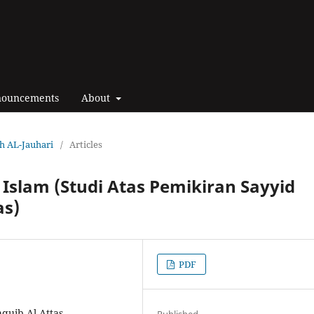
ouncements
About
ah AL-Jauhari
/
Articles
Islam (Studi Atas Pemikiran Sayyid
s)
PDF
aquib Al-Attas
Published