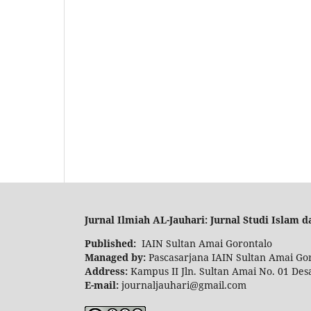
Ju
rnal Ilmiah AL-Jauhari: Jurnal Studi Islam d
Published:
IAIN Sultan Amai Gorontalo
Managed by:
Pascasarjana IAIN Sultan Amai Go
Address:
Kampus II Jln. Sultan Amai No. 01 Des
E-mail:
journaljauhari@gmail.com