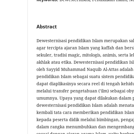
Abstract
Dewesternisasi pendidikan Islam merupakan sa
agar tercipta ajaran Islam yang kaffah dan be
sekuler, tradisi magic, mitologis, animis, sert
akhlak atau etika. Dewesternisasi pendidikan 
oleh Sayyid Muhammad Naquib Al-Attas adala
pendidikan Islam sebagai suatu sistem pendidi
dapat diaplikasinya secara reel di tengah keh
melalui transfer pengetahuan (’ilm) sebagai o
umumnya. Upaya yang dapat dilakukan dalam
dewesternisasi pendidikan Islam adalah menat
kembali tata cara memberikan pendidikan Islam
kepada peserta didik melalui bimbingan, peng
dalam rangka menumbuhkan dan mengembangk
sesuai dengan ajaran agama Islam, yaitu berke