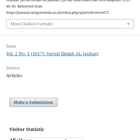
Hubulo.
Jurnal Ilmiah AL-Jauhari: Jurnal Studi Islam Dan Interdisipliner
,
2
(1),
49–65. Retrieved from
https://journal.iaingorontalo.ac.id/index.php/aj/article/view/672
More Citation Formats
Issue
Vol. 2 No. 1 (2017): Jurnal Ilmiah AL-Jauhari
Section
Articles
Make a Submission
Visitor Statistic