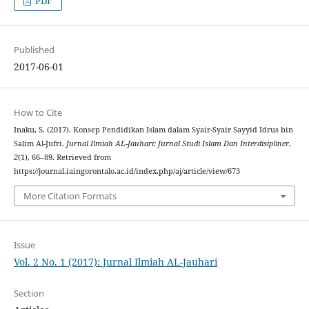
PDF
Published
2017-06-01
How to Cite
Inaku, S. (2017). Konsep Pendidikan Islam dalam Syair-Syair Sayyid Idrus bin
Salim Al-Jufri.
Jurnal Ilmiah AL-Jauhari: Jurnal Studi Islam Dan Interdisipliner
,
2
(1), 66–89. Retrieved from
https://journal.iaingorontalo.ac.id/index.php/aj/article/view/673
More Citation Formats
Issue
Vol. 2 No. 1 (2017): Jurnal Ilmiah AL-Jauhari
Section