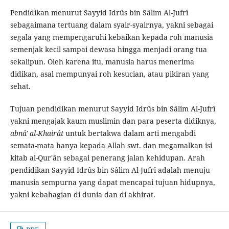
Pendidikan menurut Sayyid Idrûs bin Sâlim Al-Jufrî
sebagaimana tertuang dalam syair-syairnya, yakni sebagai
segala yang mempengaruhi kebaikan kepada roh manusia
semenjak kecil sampai dewasa hingga menjadi orang tua
sekalipun. Oleh karena itu, manusia harus menerima
didikan, asal mempunyai roh kesucian, atau pikiran yang
sehat.
Tujuan pendidikan menurut Sayyid Idrûs bin Sâlim Al-Jufrî
yakni mengajak kaum muslimin dan para peserta didiknya,
abnâ' al-Khairât
untuk bertakwa dalam arti mengabdi
semata-mata hanya kepada Allah swt. dan megamalkan isi
kitab al-Qur'ân sebagai penerang jalan kehidupan. Arah
pendidikan Sayyid Idrûs bin Sâlim Al-Jufrî adalah menuju
manusia sempurna yang dapat mencapai tujuan hidupnya,
yakni kebahagian di dunia dan di akhirat.