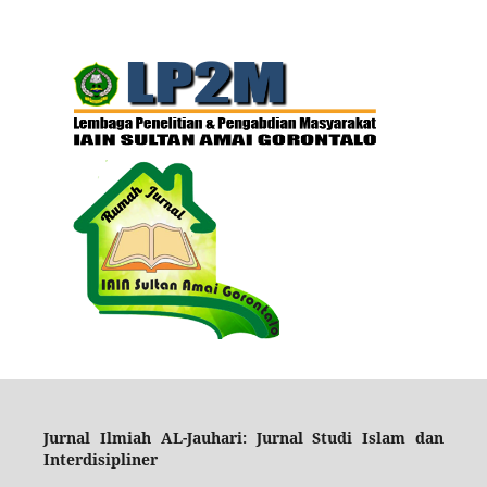
Ju
rnal Ilmiah AL-Jauhari: Jurnal Studi Islam d
an
Interdisipliner