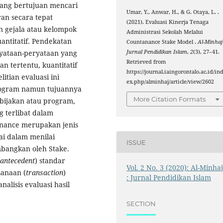
n yang bertujuan mencari
Umar, Y., Anwar, H., & G. Otaya, L. .
an secara tepat
(2021). Evaluasi Kinerja Tenaga
an gejala atau kelompok
Administrasi Sekolah Melalui
antitatif. Pendekatan
Countanance Stake Model .
Al-Minhaj 
Jurnal Pendidikan Islam
,
2
(3), 27–41.
yataan-peryataan yang
Retrieved from
an tertentu, kuantitatif
https://journal.iaingorontalo.ac.id/in
itian evaluasi ini
ex.php/alminhaj/article/view/2602
rogram namun tujuannya
More Citation Formats
ebijakan atau program,
 terlibat dalam
enance merupakan jenis
i dalam menilai
ISSUE
mbangkan oleh Stake.
antecedent
) standar
Vol. 2 No. 3 (2020): Al-Minha
sanaan (
transaction
)
: Jurnal Pendidikan Islam
alisis evaluasi hasil
SECTION