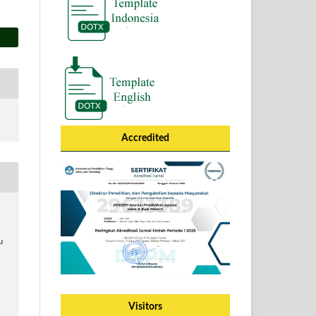
Accredited
u
Visitors