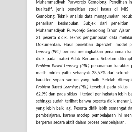
Muhammadiyah Purworejo Gemolong. Penelitian i
kualitatif, jenis penelitian studi kasus di M
Gemolong. Teknik analisis data menggunakan reduks
penarikan kesimpulan. Subjek dari penelitia
Muhammadiyah Purworejo Gemolong Tahun Ajaran 20
21 peserta didik. Teknik pengumpulan data melalu
Dokumentasi. Hasil penelitian diperoleh model 
Learning (PBL)
berhasil meningkatkan penanaman kar
didik pada materi Adab Bertamu. Sebelum ditera
Problem Based Learning (PBL)
penanaman karakter pe
masih minim yaitu sebanyak 28,57% dari seluruh p
karakter sopan santun yang baik. Setelah ditera
Problem Based Learning (PBL)
tersebut pada siklus I
62,9% dan pada siklus II terjadi peningkatan lebih b
sehingga sudah terlihat bahwa peserta didik menunj
yang lebih baik lagi. Peserta didik lebih semangat 
pembelajaran, karena modep pembelajaran ini men
berperan secara aktif dalam proses pembelajaran.