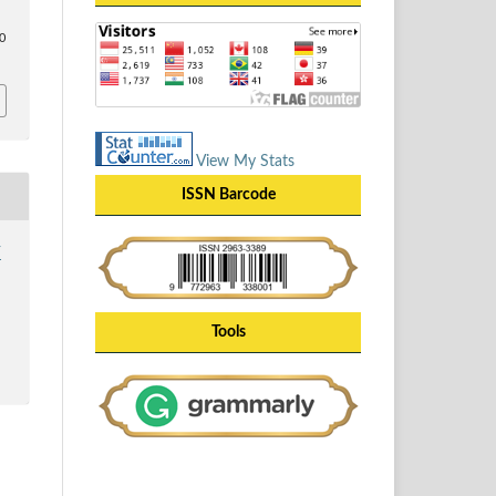
40
View My Stats
ISSN Barcode
Y
Tools