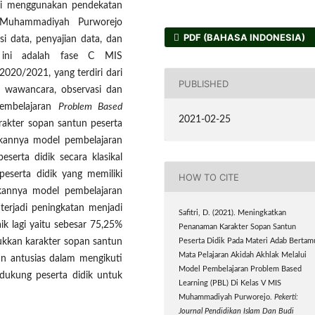
ni menggunakan pendekatan
IS Muhammadiyah Purworejo
PDF (BAHASA INDONESIA)
i data, penyajian data, dan
n ini adalah fase C MIS
20/2021, yang terdiri dari
PUBLISHED
i wawancara, observasi dan
pembelajaran
Problem Based
2021-02-25
akter sopan santun peserta
pkannya model pembelajaran
serta didik secara klasikal
eserta didik yang memiliki
HOW TO CITE
pkannya model pembelajaran
 terjadi peningkatan menjadi
Safitri, D. (2021). Meningkatkan
aik lagi yaitu sebesar 75,25%
Penanaman Karakter Sopan Santun
ukkan karakter sopan santun
Peserta Didik Pada Materi Adab Bertam
Mata Pelajaran Akidah Akhlak Melalui
dan antusias dalam mengikuti
Model Pembelajaran Problem Based
dukung peserta didik untuk
Learning (PBL) Di Kelas V MIS
Muhammadiyah Purworejo.
Pekerti:
Journal Pendidikan Islam Dan Budi