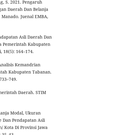
g, S. 2021. Pengaruh
gan Daerah Dan Belanja
 Manado. Juenal EMBA,
 Pendapatan Asli Daerah Dan
da Pemerintah Kabupaten
, 18(5): 164–174.
. Analisis Kemandrian
ntah Kabupaten Tabanan.
 733–749.
merintah Daerah. STIM
lanja Modal, Ukuran
e Dan Pendapatan Asli
 Kota Di Provinsi Jawa
 35–43.