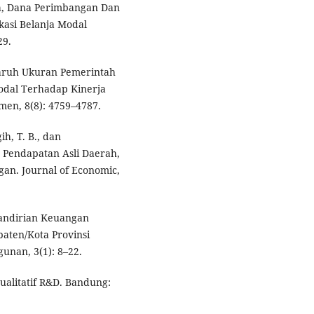
h, Dana Perimbangan Dan
asi Belanja Modal
29.
ngaruh Ukuran Pemerintah
odal Terhadap Kinerja
en, 8(8): 4759–4787.
ih, T. B., dan
 Pendapatan Asli Daerah,
an. Journal of Economic,
mandirian Keuangan
ten/Kota Provinsi
unan, 3(1): 8–22.
Kualitatif R&D. Bandung: