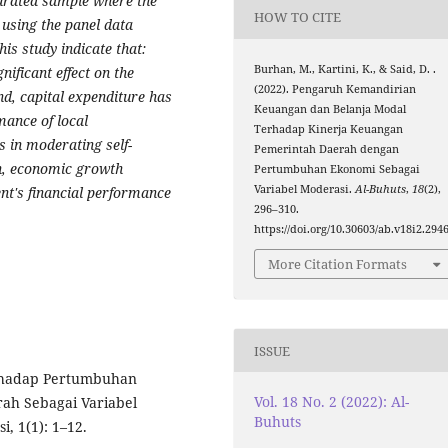
turated sample where the
HOW TO CITE
using the panel data
his study indicate that:
Burhan, M., Kartini, K., & Said, D. .
nificant effect on the
(2022). Pengaruh Kemandirian
d, capital expenditure has
Keuangan dan Belanja Modal
rmance of local
Terhadap Kinerja Keuangan
 in moderating self-
Pemerintah Daerah dengan
th, economic growth
Pertumbuhan Ekonomi Sebagai
Variabel Moderasi.
Al-Buhuts
,
18
(2),
nt's financial performance
296–310.
https://doi.org/10.30603/ab.v18i2.294
More Citation Formats
ISSUE
erhadap Pertumbuhan
Vol. 18 No. 2 (2022): Al-
ah Sebagai Variabel
Buhuts
, 1(1): 1–12.