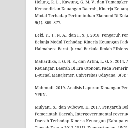
Holung, R. L., Kawung, G. M. V., dan Tumangken
Kemandirian Keuangan Daerah, Kinerja Keuan
Modal Terhadap Pertumbuhan Ekonomi Di Kota
9(1): 869–877.
Leki, Y., T., N. A., dan I., S. J. 2018. Pengaruh
Belanja Modal Terhadap Kinerja Keuangan Pa
Halmahera Barat. Jurnal Berkala Ilmiah Efisiensi
Mahardika, I. G. N. S., dan Artini, L. G. S. 2014
Keuangan Daerah Di Era Otonomi Pada Pemeri
E-Jurnal Manajemen Universitas Udayana, 3(3):
Mahmudi. 2019. Analisis Laporan Keuangan Pe
YPKN.
Mulyani, S., dan Wibowo, H. 2017. Pengaruh Be
Pemerintah Daerah, Intergovernmental revenu
Daerah Terhadap Kinerja Keuangan (Kabupaten/
Tengah,Tahun 2012-2015). Kompartemen, 15(2):