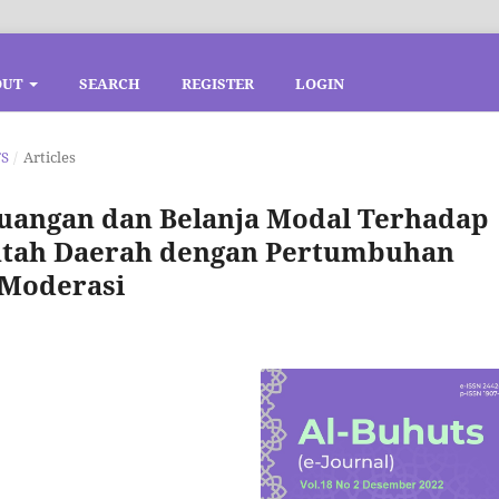
OUT
SEARCH
REGISTER
LOGIN
TS
/
Articles
uangan dan Belanja Modal Terhadap
ntah Daerah dengan Pertumbuhan
 Moderasi