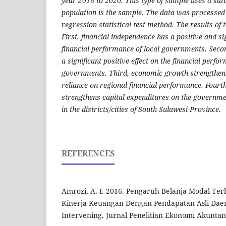
year 2016 to 2020. This type of sample uses a sa
population is the sample. The data was processed 
regression statistical test method. The results of t
First, financial independence has a positive and sig
financial performance of local governments. Secon
a significant positive effect on the financial perfo
governments. Third, economic growth strengthens
reliance on regional financial performance. Four
strengthens capital expenditures on the governme
in the districts/cities of South Sulawesi Province.
REFERENCES
Amrozi, A. I. 2016. Pengaruh Belanja Modal T
Kinerja Keuangan Dengan Pendapatan Asli Daer
Intervening. Jurnal Penelitian Ekonomi Akuntansi