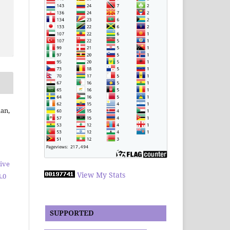
an,
ive
View My Stats
.0
SUPPORTED