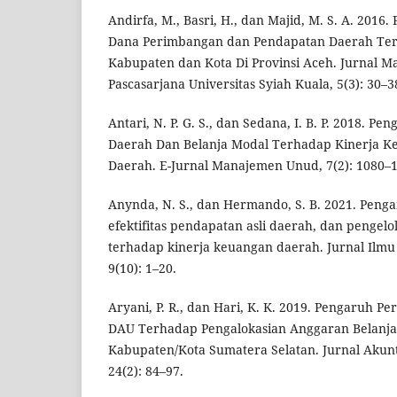
Andirfa, M., Basri, H., dan Majid, M. S. A. 2016
Dana Perimbangan dan Pendapatan Daerah Te
Kabupaten dan Kota Di Provinsi Aceh. Jurnal Ma
Pascasarjana Universitas Syiah Kuala, 5(3): 30–3
Antari, N. P. G. S., dan Sedana, I. B. P. 2018. P
Daerah Dan Belanja Modal Terhadap Kinerja K
Daerah. E-Jurnal Manajemen Unud, 7(2): 1080–
Anynda, N. S., dan Hermando, S. B. 2021. Peng
efektifitas pendapatan asli daerah, dan pengel
terhadap kinerja keuangan daerah. Jurnal Ilmu 
9(10): 1–20.
Aryani, P. R., dan Hari, K. K. 2019. Pengaruh 
DAU Terhadap Pengalokasian Anggaran Belanja
Kabupaten/Kota Sumatera Selatan. Jurnal Akun
24(2): 84–97.