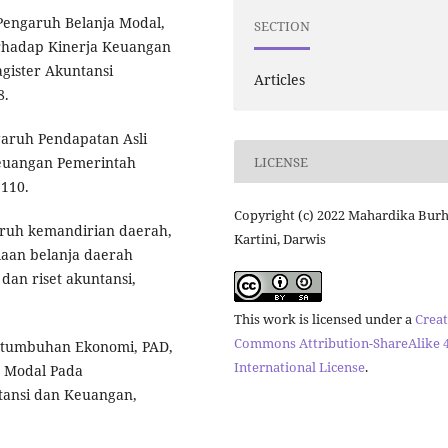
. Pengaruh Belanja Modal,
SECTION
rhadap Kinerja Keuangan
gister Akuntansi
Articles
8.
engaruh Pendapatan Asli
LICENSE
euangan Pemerintah
1110.
Copyright (c) 2022 Mahardika Burh
aruh kemandirian daerah,
Kartini, Darwis
olaan belanja daerah
dan riset akuntansi,
This work is licensed under a
Creat
Commons Attribution-ShareAlike 4
Pertumbuhan Ekonomi, PAD,
International License
.
 Modal Pada
tansi dan Keuangan,