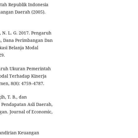
tah Republik Indonesia
angan Daerah (2005).
i, N. L. G. 2017. Pengaruh
h, Dana Perimbangan Dan
asi Belanja Modal
29.
ngaruh Ukuran Pemerintah
odal Terhadap Kinerja
en, 8(8): 4759–4787.
ih, T. B., dan
 Pendapatan Asli Daerah,
an. Journal of Economic,
mandirian Keuangan