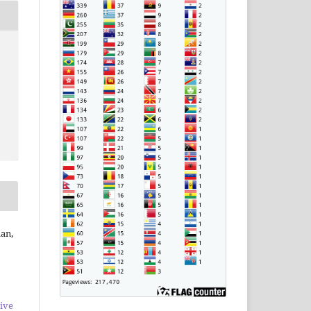
an,
ive