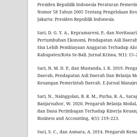
Presiden Republik Indonesia Peraturan Pemerin
Nomor 58 Tahun 2005 Tentang Pengelolaan Keu
Jakarta: Presiden Republik Indonesia.
Sari, D. G. Y. A., Kepramareni, P., dan Novitasar
Pertumbuhan Ekonomi, Pendapatan Asli Daera
Sisa Lebih Pembiayaan Anggaran Terhadap Alok
Kabupaten/Kota Se-Bali. Jurnal Krisna, 9(1): 15–
Sari, N. M. D. P., dan Mustanda, I. K. 2019. Pe
Daerah, Pendapatan Asli Daerah Dan Belanja M
Keuangan Pemerintah Daerah. E-Jurnal Manajem
Sari, N., Nainggolan, B. R. M., Purba, R. A., Sarag
Banjarnahor, W. 2020. Pengaruh Belanja Modal,
dan Dana Perimbagan Terhadap Kinerja Keuang
Business and Accounting, 4(1): 219–223.
Suci, S. C., dan Asmara, A. 2014. Pengaruh Ke