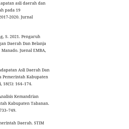
dapatan asli daerah dan
ah pada 19
2017-2020. Jurnal
g, S. 2021. Pengaruh
gan Daerah Dan Belanja
 Manado. Juenal EMBA,
 Pendapatan Asli Daerah Dan
da Pemerintah Kabupaten
, 18(5): 164–174.
. Analisis Kemandrian
ntah Kabupaten Tabanan.
 733–749.
merintah Daerah. STIM