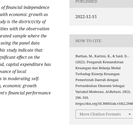
PUBLISHED
 of financial independence
 with economic growth as
2022-12-15
y is the district/city of
ities with the observation
turated sample where the
HOW TO CITE
using the panel data
his study indicate that:
Burhan, M., Kartini, K., & Said, D. .
nificant effect on the
(2022). Pengaruh Kemandirian
d, capital expenditure has
Keuangan dan Belanja Modal
rmance of local
Terhadap Kinerja Keuangan
 in moderating self-
Pemerintah Daerah dengan
th, economic growth
Pertumbuhan Ekonomi Sebagai
Variabel Moderasi.
Al-Buhuts
,
18
(2),
nt's financial performance
296–310.
https://doi.org/10.30603/ab.v18i2.294
More Citation Formats