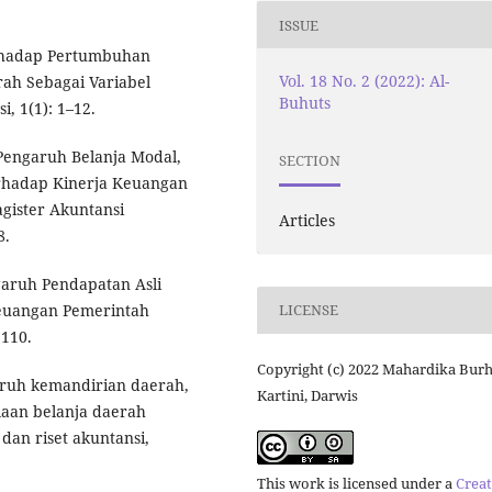
ISSUE
erhadap Pertumbuhan
Vol. 18 No. 2 (2022): Al-
ah Sebagai Variabel
Buhuts
, 1(1): 1–12.
. Pengaruh Belanja Modal,
SECTION
rhadap Kinerja Keuangan
gister Akuntansi
Articles
8.
engaruh Pendapatan Asli
LICENSE
euangan Pemerintah
1110.
Copyright (c) 2022 Mahardika Burh
aruh kemandirian daerah,
Kartini, Darwis
olaan belanja daerah
dan riset akuntansi,
This work is licensed under a
Creat