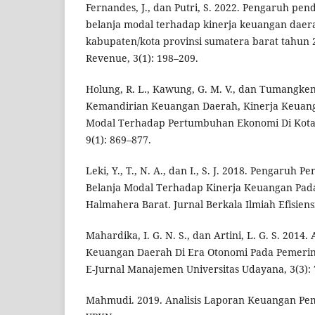
Fernandes, J., dan Putri, S. 2022. Pengaruh pen
belanja modal terhadap kinerja keuangan daer
kabupaten/kota provinsi sumatera barat tahun 
Revenue, 3(1): 198–209.
Holung, R. L., Kawung, G. M. V., dan Tumangken
Kemandirian Keuangan Daerah, Kinerja Keuan
Modal Terhadap Pertumbuhan Ekonomi Di Kota
9(1): 869–877.
Leki, Y., T., N. A., dan I., S. J. 2018. Pengaruh
Belanja Modal Terhadap Kinerja Keuangan Pa
Halmahera Barat. Jurnal Berkala Ilmiah Efisiensi
Mahardika, I. G. N. S., dan Artini, L. G. S. 2014
Keuangan Daerah Di Era Otonomi Pada Pemeri
E-Jurnal Manajemen Universitas Udayana, 3(3):
Mahmudi. 2019. Analisis Laporan Keuangan Pe