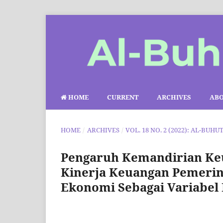
HOME
CURRENT
ARCHIVES
AB
HOME
/
ARCHIVES
/
VOL. 18 NO. 2 (2022): AL-BUHU
Pengaruh Kemandirian Ke
Kinerja Keuangan Pemeri
Ekonomi Sebagai Variabel