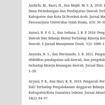
Andirfa, M., Basri, H., dan Majid, M. S. A. 2016
Dana Perimbangan dan Pendapatan Daerah Ter
Kabupaten dan Kota Di Provinsi Aceh. Jurnal Ma
Pascasarjana Universitas Syiah Kuala, 5(3): 30–3
Antari, N. P. G. S., dan Sedana, I. B. P. 2018. P
Daerah Dan Belanja Modal Terhadap Kinerja K
Daerah. E-Jurnal Manajemen Unud, 7(2): 1080–1
Anynda, N. S., dan Hermando, S. B. 2021. Peng
efektifitas pendapatan asli daerah, dan pengelo
terhadap kinerja keuangan daerah. Jurnal Ilmu d
1–20.
Aryani, P. R., dan Hari, K. K. 2019. Pengaruh 
DAU Terhadap Pengalokasian Anggaran Belanja
Kabupaten/Kota Sumatera Selatan. Jurnal Akun
24(2): 84–97.