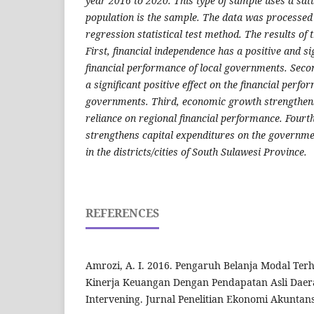
year 2016 to 2020. This type of sample uses a sa
population is the sample. The data was processed 
regression statistical test method. The results of t
First, financial independence has a positive and sig
financial performance of local governments. Secon
a significant positive effect on the financial perfo
governments. Third, economic growth strengthens
reliance on regional financial performance. Four
strengthens capital expenditures on the governme
in the districts/cities of South Sulawesi Province.
REFERENCES
Amrozi, A. I. 2016. Pengaruh Belanja Modal T
Kinerja Keuangan Dengan Pendapatan Asli Daera
Intervening. Jurnal Penelitian Ekonomi Akuntansi