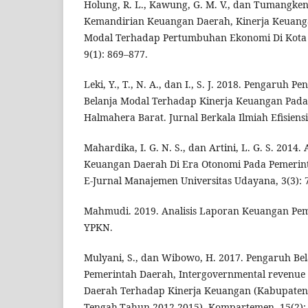
Holung, R. L., Kawung, G. M. V., dan Tumangken
Kemandirian Keuangan Daerah, Kinerja Keuang
Modal Terhadap Pertumbuhan Ekonomi Di Kota
9(1): 869–877.
Leki, Y., T., N. A., dan I., S. J. 2018. Pengaruh 
Belanja Modal Terhadap Kinerja Keuangan Pad
Halmahera Barat. Jurnal Berkala Ilmiah Efisiensi
Mahardika, I. G. N. S., dan Artini, L. G. S. 2014
Keuangan Daerah Di Era Otonomi Pada Pemerin
E-Jurnal Manajemen Universitas Udayana, 3(3): 
Mahmudi. 2019. Analisis Laporan Keuangan Pe
YPKN.
Mulyani, S., dan Wibowo, H. 2017. Pengaruh Be
Pemerintah Daerah, Intergovernmental revenue
Daerah Terhadap Kinerja Keuangan (Kabupaten/ 
Tengah,Tahun 2012-2015). Kompartemen, 15(2):