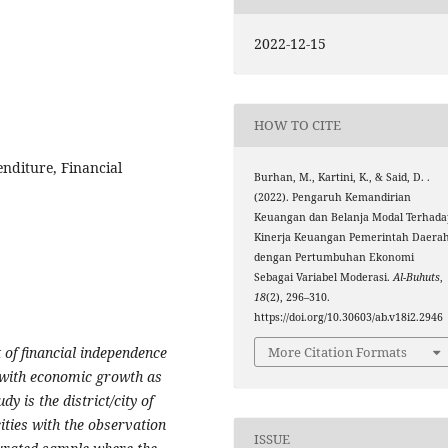
2022-12-15
HOW TO CITE
nditure, Financial
Burhan, M., Kartini, K., & Said, D. .
(2022). Pengaruh Kemandirian
Keuangan dan Belanja Modal Terhada
Kinerja Keuangan Pemerintah Daera
dengan Pertumbuhan Ekonomi
Sebagai Variabel Moderasi.
Al-Buhuts
,
18
(2), 296–310.
https://doi.org/10.30603/ab.v18i2.2946
 of financial independence
More Citation Formats
 with economic growth as
y is the district/city of
ities with the observation
ISSUE