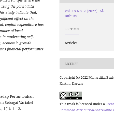
turated sample where the
using the panel data
Vol. 18 No. 2 (2022): Al-
his study indicate that:
Buhuts
nificant effect on the
d, capital expenditure has
SECTION
rmance of local
 in moderating self-
Articles
th, economic growth
nt's financial performance
LICENSE
Copyright (c) 2022 Mahardika Burh
Kartini, Darwis
erhadap Pertumbuhan
h Sebagai Variabel
This work is licensed under a
Creat
, 1(1): 1–12.
Commons Attribution-ShareAlike 4