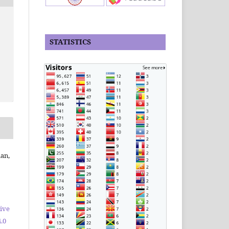
STATISTICS
an,
ive
.0