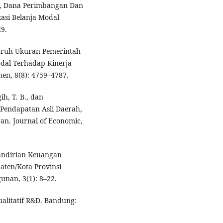
h, Dana Perimbangan Dan
asi Belanja Modal
29.
ngaruh Ukuran Pemerintah
dal Terhadap Kinerja
en, 8(8): 4759–4787.
ih, T. B., dan
 Pendapatan Asli Daerah,
n. Journal of Economic,
mandirian Keuangan
ten/Kota Provinsi
nan, 3(1): 8–22.
ualitatif R&D. Bandung: