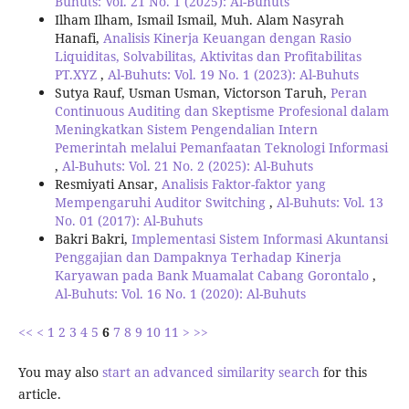
Buhuts: Vol. 21 No. 1 (2025): Al-Buhuts
Ilham Ilham, Ismail Ismail, Muh. Alam Nasyrah
Hanafi,
Analisis Kinerja Keuangan dengan Rasio
Liquiditas, Solvabilitas, Aktivitas dan Profitabilitas
PT.XYZ
,
Al-Buhuts: Vol. 19 No. 1 (2023): Al-Buhuts
Sutya Rauf, Usman Usman, Victorson Taruh,
Peran
Continuous Auditing dan Skeptisme Profesional dalam
Meningkatkan Sistem Pengendalian Intern
Pemerintah melalui Pemanfaatan Teknologi Informasi
,
Al-Buhuts: Vol. 21 No. 2 (2025): Al-Buhuts
Resmiyati Ansar,
Analisis Faktor-faktor yang
Mempengaruhi Auditor Switching
,
Al-Buhuts: Vol. 13
No. 01 (2017): Al-Buhuts
Bakri Bakri,
Implementasi Sistem Informasi Akuntansi
Penggajian dan Dampaknya Terhadap Kinerja
Karyawan pada Bank Muamalat Cabang Gorontalo
,
Al-Buhuts: Vol. 16 No. 1 (2020): Al-Buhuts
<<
<
1
2
3
4
5
6
7
8
9
10
11
>
>>
You may also
start an advanced similarity search
for this
article.