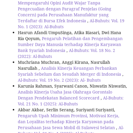
Mempengaruhi Opini Audit Wajar Tanpa
Pengecualian dengan Paragraf Penjelas (Going
Concern) pada Perusahaan Manufaktur yang
Terdaftar di Bursa Efek Indonesia
,
Al-Buhuts: Vol. 19
No. 1 (2023): Al-Buhuts
Hasrun Afandi UmpuSinga, Atika Riasari, Dwi Hana
Ria Qoyum,
Pengaruh Pelatihan dan Pengembangan
Sumber Daya Manusia terhadap Kinerja Karyawan
Bank Syariah Indonesia
,
Al-Buhuts: Vol. 18 No. 2
(2022): Al-Buhuts
Muchriana Muchran, Anggi Kirana, Nasrullah
Nasrullah ,
Analisis Kinerja Keuangan Perbankan
Syariah Sebelum dan Sesudah Merger di Indonesia
,
Al-Buhuts: Vol. 19 No. 2 (2023): Al- Buhuts
Karunia Rahman, Syarwani Canon, Niswatin Niswatin,
Analisis Kinerja Usaha Jasa Olahraga Gorontalo
Dengan Pendekatan Balanced Scorecard
,
Al-Buhuts:
Vol. 21 No. 1 (2025): Al-Buhuts
Akbar Akbar, Serlin Serang, Suriyanti Suriyanti,
Pengaruh Upah Minimum Provinsi, Motivasi Kerja,
dan Loyalitas terhadap Kinerja Karyawan pada
Perusahaan Jasa Sewa Mobil di Sulawesi Selatan
,
Al-