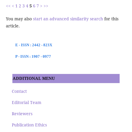
<<
<
1
2
3
4
5
6
7
>
>>
You may also
start an advanced similarity search
for this
article.
E - ISSN : 2442 - 823X
P - ISSN : 1907 - 0977
ADDITIONAL MENU
Contact
Editorial Team
Reviewers
Publication Ethics