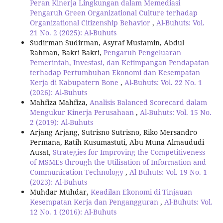
Peran Kinerja Lingkungan dalam Memediasi
Pengaruh Green Organizational Culture terhadap
Organizational Citizenship Behavior
,
Al-Buhuts: Vol.
21 No. 2 (2025): Al-Buhuts
Sudirman Sudirman, Asyraf Mustamin, Abdul
Rahman, Bakri Bakri,
Pengaruh Pengeluaran
Pemerintah, Investasi, dan Ketimpangan Pendapatan
terhadap Pertumbuhan Ekonomi dan Kesempatan
Kerja di Kabupatern Bone
,
Al-Buhuts: Vol. 22 No. 1
(2026): Al-Buhuts
Mahfiza Mahfiza,
Analisis Balanced Scorecard dalam
Mengukur Kinerja Perusahaan
,
Al-Buhuts: Vol. 15 No.
2 (2019): Al-Buhuts
Arjang Arjang, Sutrisno Sutrisno, Riko Mersandro
Permana, Ratih Kusumastuti, Abu Muna Almaududi
Ausat,
Strategies for Improving the Competitiveness
of MSMEs through the Utilisation of Information and
Communication Technology
,
Al-Buhuts: Vol. 19 No. 1
(2023): Al-Buhuts
Muhdar Muhdar,
Keadilan Ekonomi di Tinjauan
Kesempatan Kerja dan Pengangguran
,
Al-Buhuts: Vol.
12 No. 1 (2016): Al-Buhuts