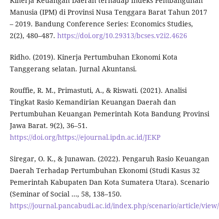
Kinerja Keuangan Daerah terhadap Indeks Pembangunan
Manusia (IPM) di Provinsi Nusa Tenggara Barat Tahun 2017
– 2019. Bandung Conference Series: Economics Studies,
2(2), 480–487.
https://doi.org/10.29313/bcses.v2i2.4626
Ridho. (2019). Kinerja Pertumbuhan Ekonomi Kota
Tanggerang selatan. Jurnal Akuntansi.
Rouffie, R. M., Primastuti, A., & Riswati. (2021). Analisi
Tingkat Rasio Kemandirian Keuangan Daerah dan
Pertumbuhan Keuangan Pemerintah Kota Bandung Provinsi
Jawa Barat. 9(2), 36–51.
https://doi.org/https://ejournal.ipdn.ac.id/JEKP
Siregar, O. K., & Junawan. (2022). Pengaruh Rasio Keuangan
Daerah Terhadap Pertumbuhan Ekonomi (Studi Kasus 32
Pemerintah Kabupaten Dan Kota Sumatera Utara). Scenario
(Seminar of Social …, 58, 138–150.
https://journal.pancabudi.ac.id/index.php/scenario/article/vie