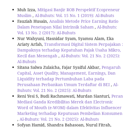
Muh Izza,
Mitigasi Banjir ROB Perspektif Ecopreneur
Muslim
,
Al-Buhuts: Vol. 15 No. 1 (2019): Al-Buhuts
Fauziah Husain,
Analisis Metode Price Earning Ratio
Dalam Penetapan Nilai Intrinsik Saham
,
Al-Buhuts:
Vol. 13 No. 2 (2017): Al-Buhuts
Nur Wahyuni, Hasnidar Syam, Syamsu Alam, Eka
Ariaty Arfah,
Transformasi Digital Sistem Perpajakan :
Dampaknya terhadap Kepatuhan Pajak Usaha Mikro,
Kecil dan Menengah
,
Al-Buhuts: Vol. 21 No. 2 (2025):
Al-Buhuts
Sitana Salwa Zulaicha, Fajar Syaiful Akbar,
Pengaruh
Capital, Asset Quality, Management, Earnings, Dan
Liquidity terhadap Pertumbuhan Laba pada
Perusahaan Perbankan Umum Terdaftar di BEI
,
Al-
Buhuts: Vol. 21 No. 2 (2025): Al-Buhuts
Reni Yesi S, Budi Rachmawati, Murdan Sianturi,
Peran
Mediasi Ganda Kredibilitas Merek dan Electronic
Word of Mouth (e-WOM) dalam Efektivitas Influencer
Marketing terhadap Keputusan Pembelian Konsumen
,
Al-Buhuts: Vol. 21 No. 2 (2025): Al-Buhuts
Sofyan Hamid, Shandra Bahasoan, Nurul Fitrah,