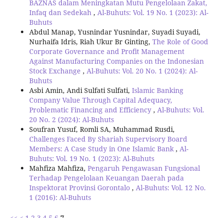
BAZNAS dalam Meningkatan Mutu Pengelolaan Zakat,
Infaq dan Sedekah
,
Al-Buhuts: Vol. 19 No. 1 (2023): Al-
Buhuts
Abdul Manap, Yusnindar Yusnindar, Suyadi Suyadi,
Nurhaifa Idris, Riah Ukur Br Ginting,
The Role of Good
Corporate Governance and Profit Management
Against Manufacturing Companies on the Indonesian
Stock Exchange
,
Al-Buhuts: Vol. 20 No. 1 (2024): Al-
Buhuts
Asbi Amin, Andi Sulfati Sulfati,
Islamic Banking
Company Value Through Capital Adequacy,
Problematic Financing and Efficiency
,
Al-Buhuts: Vol.
20 No. 2 (2024): Al-Buhuts
Soufran Yusuf, Romli SA, Muhammad Rusdi,
Challenges Faced By Shariah Supervisory Board
Members: A Case Study in One Islamic Bank
,
Al-
Buhuts: Vol. 19 No. 1 (2023): Al-Buhuts
Mahfiza Mahfiza,
Pengaruh Pengawasan Fungsional
Terhadap Pengelolaan Keuangan Daerah pada
Inspektorat Provinsi Gorontalo
,
Al-Buhuts: Vol. 12 No.
1 (2016): Al-Buhuts
<<
<
1
2
3
4
5
6
7