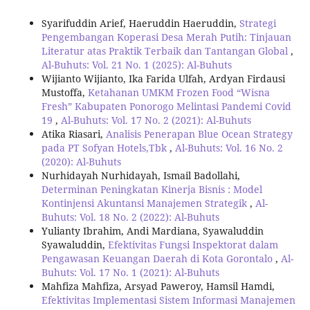
Syarifuddin Arief, Haeruddin Haeruddin,
Strategi
Pengembangan Koperasi Desa Merah Putih: Tinjauan
Literatur atas Praktik Terbaik dan Tantangan Global
,
Al-Buhuts: Vol. 21 No. 1 (2025): Al-Buhuts
Wijianto Wijianto, Ika Farida Ulfah, Ardyan Firdausi
Mustoffa,
Ketahanan UMKM Frozen Food “Wisna
Fresh” Kabupaten Ponorogo Melintasi Pandemi Covid
19
,
Al-Buhuts: Vol. 17 No. 2 (2021): Al-Buhuts
Atika Riasari,
Analisis Penerapan Blue Ocean Strategy
pada PT Sofyan Hotels,Tbk
,
Al-Buhuts: Vol. 16 No. 2
(2020): Al-Buhuts
Nurhidayah Nurhidayah, Ismail Badollahi,
Determinan Peningkatan Kinerja Bisnis : Model
Kontinjensi Akuntansi Manajemen Strategik
,
Al-
Buhuts: Vol. 18 No. 2 (2022): Al-Buhuts
Yulianty Ibrahim, Andi Mardiana, Syawaluddin
Syawaluddin,
Efektivitas Fungsi Inspektorat dalam
Pengawasan Keuangan Daerah di Kota Gorontalo
,
Al-
Buhuts: Vol. 17 No. 1 (2021): Al-Buhuts
Mahfiza Mahfiza, Arsyad Paweroy, Hamsil Hamdi,
Efektivitas Implementasi Sistem Informasi Manajemen