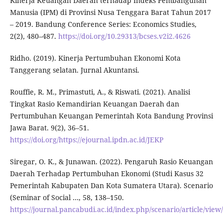
Kinerja Keuangan Daerah terhadap Indeks Pembangunan
Manusia (IPM) di Provinsi Nusa Tenggara Barat Tahun 2017
– 2019. Bandung Conference Series: Economics Studies,
2(2), 480–487.
https://doi.org/10.29313/bcses.v2i2.4626
Ridho. (2019). Kinerja Pertumbuhan Ekonomi Kota
Tanggerang selatan. Jurnal Akuntansi.
Rouffie, R. M., Primastuti, A., & Riswati. (2021). Analisi
Tingkat Rasio Kemandirian Keuangan Daerah dan
Pertumbuhan Keuangan Pemerintah Kota Bandung Provinsi
Jawa Barat. 9(2), 36–51.
https://doi.org/https://ejournal.ipdn.ac.id/JEKP
Siregar, O. K., & Junawan. (2022). Pengaruh Rasio Keuangan
Daerah Terhadap Pertumbuhan Ekonomi (Studi Kasus 32
Pemerintah Kabupaten Dan Kota Sumatera Utara). Scenario
(Seminar of Social …, 58, 138–150.
https://journal.pancabudi.ac.id/index.php/scenario/article/vie