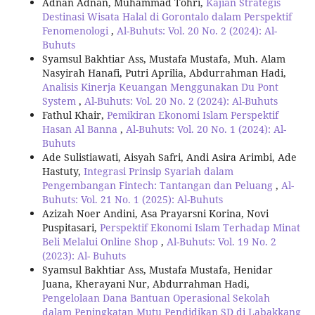
Adnan Adnan, Muhammad Tohri,
Kajian Strategis
Destinasi Wisata Halal di Gorontalo dalam Perspektif
Fenomenologi
,
Al-Buhuts: Vol. 20 No. 2 (2024): Al-
Buhuts
Syamsul Bakhtiar Ass, Mustafa Mustafa, Muh. Alam
Nasyirah Hanafi, Putri Aprilia, Abdurrahman Hadi,
Analisis Kinerja Keuangan Menggunakan Du Pont
System
,
Al-Buhuts: Vol. 20 No. 2 (2024): Al-Buhuts
Fathul Khair,
Pemikiran Ekonomi Islam Perspektif
Hasan Al Banna
,
Al-Buhuts: Vol. 20 No. 1 (2024): Al-
Buhuts
Ade Sulistiawati, Aisyah Safri, Andi Asira Arimbi, Ade
Hastuty,
Integrasi Prinsip Syariah dalam
Pengembangan Fintech: Tantangan dan Peluang
,
Al-
Buhuts: Vol. 21 No. 1 (2025): Al-Buhuts
Azizah Noer Andini, Asa Prayarsni Korina, Novi
Puspitasari,
Perspektif Ekonomi Islam Terhadap Minat
Beli Melalui Online Shop
,
Al-Buhuts: Vol. 19 No. 2
(2023): Al- Buhuts
Syamsul Bakhtiar Ass, Mustafa Mustafa, Henidar
Juana, Kherayani Nur, Abdurrahman Hadi,
Pengelolaan Dana Bantuan Operasional Sekolah
dalam Peningkatan Mutu Pendidikan SD di Labakkang