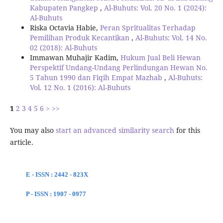
Kabupaten Pangkep
,
Al-Buhuts: Vol. 20 No. 1 (2024):
Al-Buhuts
Riska Octavia Habie,
Peran Spritualitas Terhadap
Pemilihan Produk Kecantikan
,
Al-Buhuts: Vol. 14 No.
02 (2018): Al-Buhuts
Immawan Muhajir Kadim,
Hukum Jual Beli Hewan
Perspektif Undang-Undang Perlindungan Hewan No.
5 Tahun 1990 dan Fiqih Empat Mazhab
,
Al-Buhuts:
Vol. 12 No. 1 (2016): Al-Buhuts
1
2
3
4
5
6
>
>>
You may also
start an advanced similarity search
for this
article.
E - ISSN : 2442 - 823X
P - ISSN : 1907 - 0977