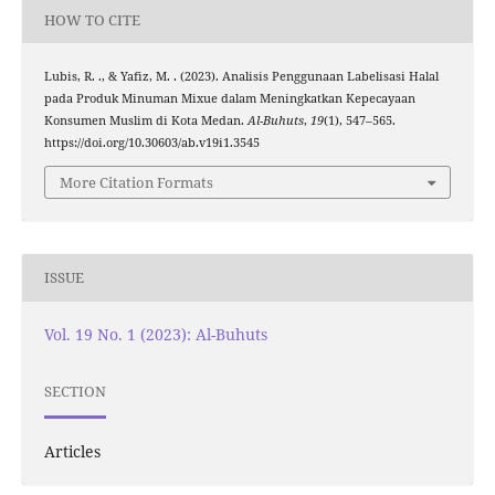
HOW TO CITE
Lubis, R. ., & Yafiz, M. . (2023). Analisis Penggunaan Labelisasi Halal
pada Produk Minuman Mixue dalam Meningkatkan Kepecayaan
Konsumen Muslim di Kota Medan.
Al-Buhuts
,
19
(1), 547–565.
https://doi.org/10.30603/ab.v19i1.3545
More Citation Formats
ISSUE
Vol. 19 No. 1 (2023): Al-Buhuts
SECTION
Articles