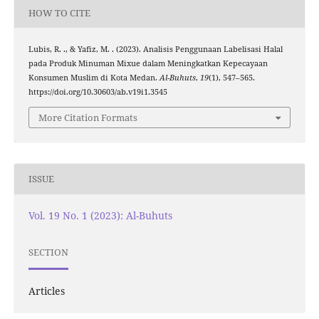
HOW TO CITE
Lubis, R. ., & Yafiz, M. . (2023). Analisis Penggunaan Labelisasi Halal
pada Produk Minuman Mixue dalam Meningkatkan Kepecayaan
Konsumen Muslim di Kota Medan.
Al-Buhuts
,
19
(1), 547–565.
https://doi.org/10.30603/ab.v19i1.3545
More Citation Formats
ISSUE
Vol. 19 No. 1 (2023): Al-Buhuts
SECTION
Articles