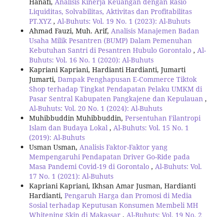
Hanafi,
Analisis Kinerja Keuangan dengan Rasio
Liquiditas, Solvabilitas, Aktivitas dan Profitabilitas
PT.XYZ
,
Al-Buhuts: Vol. 19 No. 1 (2023): Al-Buhuts
Ahmad Fauzi, Muh. Arif,
Analisis Manajemen Badan
Usaha Milik Pesantren (BUMP) Dalam Pemenuhan
Kebutuhan Santri di Pesantren Hubulo Gorontalo
,
Al-
Buhuts: Vol. 16 No. 1 (2020): Al-Buhuts
Kapriani Kapriani, Hardianti Hardianti, Jumarti
Jumarti,
Dampak Penghapusan E-Commerce Tiktok
Shop terhadap Tingkat Pendapatan Pelaku UMKM di
Pasar Sentral Kabupaten Pangkajene dan Kepulauan
,
Al-Buhuts: Vol. 20 No. 1 (2024): Al-Buhuts
Muhibbuddin Muhibbuddin,
Persentuhan Filantropi
Islam dan Budaya Lokal
,
Al-Buhuts: Vol. 15 No. 1
(2019): Al-Buhuts
Usman Usman,
Analisis Faktor-Faktor yang
Mempengaruhi Pendapatan Driver Go-Ride pada
Masa Pandemi Covid-19 di Gorontalo
,
Al-Buhuts: Vol.
17 No. 1 (2021): Al-Buhuts
Kapriani Kapriani, Ikhsan Amar Jusman, Hardianti
Hardianti,
Pengaruh Harga dan Promosi di Media
Sosial terhadap Keputusan Konsumen Membeli MH
Whitening Skin di Makassar
,
Al-Buhuts: Vol. 19 No. 2