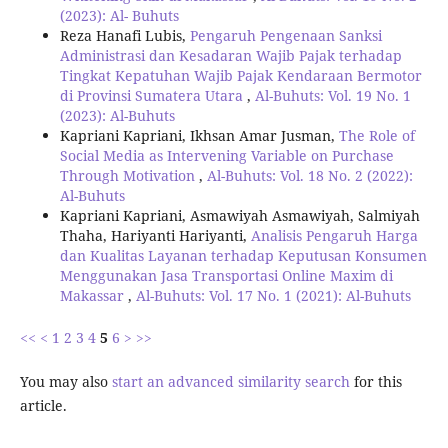
(2023): Al- Buhuts
Reza Hanafi Lubis,
Pengaruh Pengenaan Sanksi
Administrasi dan Kesadaran Wajib Pajak terhadap
Tingkat Kepatuhan Wajib Pajak Kendaraan Bermotor
di Provinsi Sumatera Utara
,
Al-Buhuts: Vol. 19 No. 1
(2023): Al-Buhuts
Kapriani Kapriani, Ikhsan Amar Jusman,
The Role of
Social Media as Intervening Variable on Purchase
Through Motivation
,
Al-Buhuts: Vol. 18 No. 2 (2022):
Al-Buhuts
Kapriani Kapriani, Asmawiyah Asmawiyah, Salmiyah
Thaha, Hariyanti Hariyanti,
Analisis Pengaruh Harga
dan Kualitas Layanan terhadap Keputusan Konsumen
Menggunakan Jasa Transportasi Online Maxim di
Makassar
,
Al-Buhuts: Vol. 17 No. 1 (2021): Al-Buhuts
<<
<
1
2
3
4
5
6
>
>>
You may also
start an advanced similarity search
for this
article.