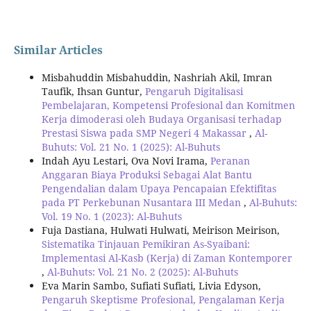
Similar Articles
Misbahuddin Misbahuddin, Nashriah Akil, Imran
Taufik, Ihsan Guntur,
Pengaruh Digitalisasi
Pembelajaran, Kompetensi Profesional dan Komitmen
Kerja dimoderasi oleh Budaya Organisasi terhadap
Prestasi Siswa pada SMP Negeri 4 Makassar
,
Al-
Buhuts: Vol. 21 No. 1 (2025): Al-Buhuts
Indah Ayu Lestari, Ova Novi Irama,
Peranan
Anggaran Biaya Produksi Sebagai Alat Bantu
Pengendalian dalam Upaya Pencapaian Efektifitas
pada PT Perkebunan Nusantara III Medan
,
Al-Buhuts:
Vol. 19 No. 1 (2023): Al-Buhuts
Fuja Dastiana, Hulwati Hulwati, Meirison Meirison,
Sistematika Tinjauan Pemikiran As-Syaibani:
Implementasi Al-Kasb (Kerja) di Zaman Kontemporer
,
Al-Buhuts: Vol. 21 No. 2 (2025): Al-Buhuts
Eva Marin Sambo, Sufiati Sufiati, Livia Edyson,
Pengaruh Skeptisme Profesional, Pengalaman Kerja