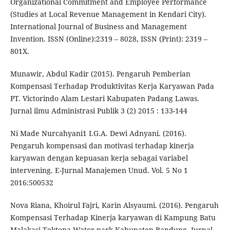
Organizational Commitment and Employee Performance
(Studies at Local Revenue Management in Kendari City).
International Journal of Business and Management
Invention. ISSN (Online):2319 – 8028, ISSN (Print): 2319 –
801X.
Munawir, Abdul Kadir (2015). Pengaruh Pemberian
Kompensasi Terhadap Produktivitas Kerja Karyawan Pada
PT. Victorindo Alam Lestari Kabupaten Padang Lawas.
Jurnal ilmu Administrasi Publik 3 (2) 2015 : 133-144
Ni Made Nurcahyani1 I.G.A. Dewi Adnyani. (2016).
Pengaruh kompensasi dan motivasi terhadap kinerja
karyawan dengan kepuasan kerja sebagai variabel
intervening. E-Jurnal Manajemen Unud. Vol. 5 No 1
2016:500532
Nova Riana, Khoirul Fajri, Karin Alsyaumi. (2016). Pengaruh
Kompensasi Terhadap Kinerja karyawan di Kampung Batu
Malakasi Tektona Water park Kabupaten Bandung. Jurnal