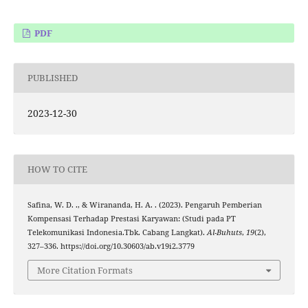
PDF
PUBLISHED
2023-12-30
HOW TO CITE
Safina, W. D. ., & Wirananda, H. A. . (2023). Pengaruh Pemberian
Kompensasi Terhadap Prestasi Karyawan: (Studi pada PT
Telekomunikasi Indonesia.Tbk. Cabang Langkat).
Al-Buhuts
,
19
(2),
327–336. https://doi.org/10.30603/ab.v19i2.3779
More Citation Formats