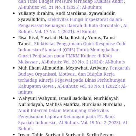
dan Time Budget Pressure terhadap Kualitas Audit
,
Al-Buhuts: Vol. 21 No. 1 (2025): Al-Buhuts
Yulianty Ibrahim, Andi Mardiana, Syawaluddin
Syawaluddin,
Efektivitas Fungsi Inspektorat dalam
Pengawasan Keuangan Daerah di Kota Gorontalo
,
Al-
Buhuts: Vol. 17 No. 1 (2021): Al-Buhuts
Risal Risal, Yusriadi Hala, Rostiaty Yunus, Tamsil
Tamsil,
Efektivitas Penggunaan Quick Response Code
Indonesian Standard (QRIS) Untuk Meningkatkan
Omzet Penjualan pada UMKM Kuliner di Kota
Makassar
,
Al-Buhuts: Vol. 20 No. 2 (2024): Al-Buhuts
Muh Ilham Alimuddin, Megawhati Artiyany,
Pengaruh
Budaya Organisasi, Motivasi, dan Disiplin Kerja
terhadap Kinerja Pegawai pada Dinas Perhubungan
Kabupaten Gowa
,
Al-Buhuts: Vol. 18 No. 1 (2022): Al-
Buhuts
Wahyuni Wahyuni, Ismail Badollahi, Nurhidayah
Nurhidayah, Mahfiza Mahfiza, Nurdiana Nurdiana ,
Audit Internal Dalam Menunjang Efektivitas
Penyusunan Laporan Keuangan pada PT. Bank
Syariah Indonesia
,
Al-Buhuts: Vol. 19 No. 2 (2023): Al-
Buhuts
Irwan Tahir, Suriyanti Suriyanti, Serlin Serang,