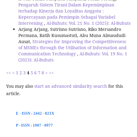
Pengaruh Sistem Tirani Dalam Kepemimpinan
terhadap Kinerja dan Loyalitas Anggota :
Kepercayaan pada Pemimpin Sebagai Variabel
Intervening
,
Al-Buhuts: Vol. 21 No. 1 (2025): Al-Buhuts
Arjang Arjang, Sutrisno Sutrisno, Riko Mersandro
Permana, Ratih Kusumastuti, Abu Muna Almaududi
Ausat,
Strategies for Improving the Competitiveness
of MSMEs through the Utilisation of Information and
Communication Technology
,
Al-Buhuts: Vol. 19 No. 1
(2023): Al-Buhuts
<<
<
1
2
3
4
5
6
7
8
>
>>
You may also
start an advanced similarity search
for this
article.
E - ISSN : 2442 - 823X
P - ISSN : 1907 - 0977