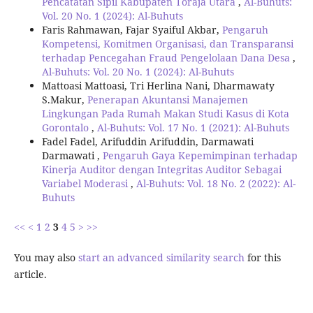
Pencatatan Sipil Kabupaten Toraja Utara
,
Al-Buhuts:
Vol. 20 No. 1 (2024): Al-Buhuts
Faris Rahmawan, Fajar Syaiful Akbar,
Pengaruh
Kompetensi, Komitmen Organisasi, dan Transparansi
terhadap Pencegahan Fraud Pengelolaan Dana Desa
,
Al-Buhuts: Vol. 20 No. 1 (2024): Al-Buhuts
Mattoasi Mattoasi, Tri Herlina Nani, Dharmawaty
S.Makur,
Penerapan Akuntansi Manajemen
Lingkungan Pada Rumah Makan Studi Kasus di Kota
Gorontalo
,
Al-Buhuts: Vol. 17 No. 1 (2021): Al-Buhuts
Fadel Fadel, Arifuddin Arifuddin, Darmawati
Darmawati ,
Pengaruh Gaya Kepemimpinan terhadap
Kinerja Auditor dengan Integritas Auditor Sebagai
Variabel Moderasi
,
Al-Buhuts: Vol. 18 No. 2 (2022): Al-
Buhuts
<<
<
1
2
3
4
5
>
>>
You may also
start an advanced similarity search
for this
article.