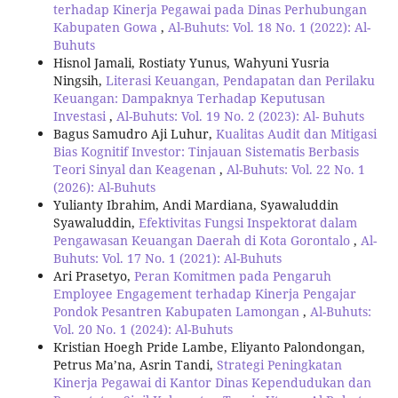
terhadap Kinerja Pegawai pada Dinas Perhubungan
Kabupaten Gowa
,
Al-Buhuts: Vol. 18 No. 1 (2022): Al-
Buhuts
Hisnol Jamali, Rostiaty Yunus, Wahyuni Yusria
Ningsih,
Literasi Keuangan, Pendapatan dan Perilaku
Keuangan: Dampaknya Terhadap Keputusan
Investasi
,
Al-Buhuts: Vol. 19 No. 2 (2023): Al- Buhuts
Bagus Samudro Aji Luhur,
Kualitas Audit dan Mitigasi
Bias Kognitif Investor: Tinjauan Sistematis Berbasis
Teori Sinyal dan Keagenan
,
Al-Buhuts: Vol. 22 No. 1
(2026): Al-Buhuts
Yulianty Ibrahim, Andi Mardiana, Syawaluddin
Syawaluddin,
Efektivitas Fungsi Inspektorat dalam
Pengawasan Keuangan Daerah di Kota Gorontalo
,
Al-
Buhuts: Vol. 17 No. 1 (2021): Al-Buhuts
Ari Prasetyo,
Peran Komitmen pada Pengaruh
Employee Engagement terhadap Kinerja Pengajar
Pondok Pesantren Kabupaten Lamongan
,
Al-Buhuts:
Vol. 20 No. 1 (2024): Al-Buhuts
Kristian Hoegh Pride Lambe, Eliyanto Palondongan,
Petrus Ma’na, Asrin Tandi,
Strategi Peningkatan
Kinerja Pegawai di Kantor Dinas Kependudukan dan