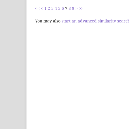
<<
<
1
2
3
4
5
6
7
8
9
>
>>
You may also
start an advanced similarity searc