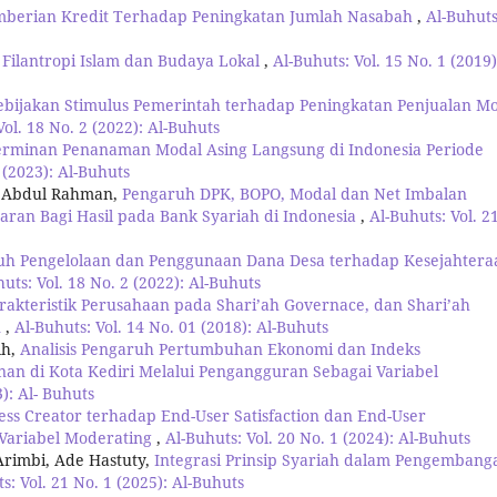
mberian Kredit Terhadap Peningkatan Jumlah Nasabah
,
Al-Buhuts
Filantropi Islam dan Budaya Lokal
,
Al-Buhuts: Vol. 15 No. 1 (2019)
Kebijakan Stimulus Pemerintah terhadap Peningkatan Penjualan Mo
Vol. 18 No. 2 (2022): Al-Buhuts
erminan Penanaman Modal Asing Langsung di Indonesia Periode
 (2023): Al-Buhuts
, Abdul Rahman,
Pengaruh DPK, BOPO, Modal dan Net Imbalan
aran Bagi Hasil pada Bank Syariah di Indonesia
,
Al-Buhuts: Vol. 2
uh Pengelolaan dan Penggunaan Dana Desa terhadap Kesejahtera
uts: Vol. 18 No. 2 (2022): Al-Buhuts
akteristik Perusahaan pada Shari’ah Governace, dan Shari’ah
n
,
Al-Buhuts: Vol. 14 No. 01 (2018): Al-Buhuts
ih,
Analisis Pengaruh Pertumbuhan Ekonomi dan Indeks
n di Kota Kediri Melalui Pengangguran Sebagai Variabel
3): Al- Buhuts
ss Creator terhadap End-User Satisfaction dan End-User
 Variabel Moderating
,
Al-Buhuts: Vol. 20 No. 1 (2024): Al-Buhuts
 Arimbi, Ade Hastuty,
Integrasi Prinsip Syariah dalam Pengembang
s: Vol. 21 No. 1 (2025): Al-Buhuts