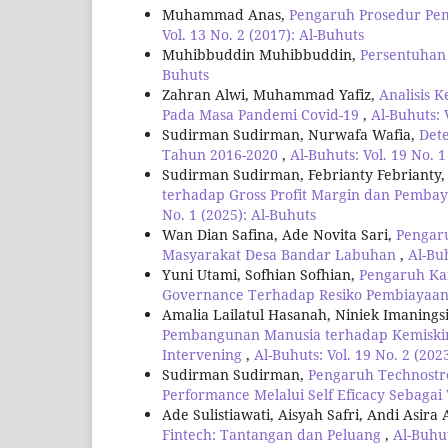
Muhammad Anas,
Pengaruh Prosedur Pe
Vol. 13 No. 2 (2017): Al-Buhuts
Muhibbuddin Muhibbuddin,
Persentuhan 
Buhuts
Zahran Alwi, Muhammad Yafiz,
Analisis 
Pada Masa Pandemi Covid-19
,
Al-Buhuts: 
Sudirman Sudirman, Nurwafa Wafia,
Det
Tahun 2016-2020
,
Al-Buhuts: Vol. 19 No. 1
Sudirman Sudirman, Febrianty Febrianty
terhadap Gross Profit Margin dan Pembay
No. 1 (2025): Al-Buhuts
Wan Dian Safina, Ade Novita Sari,
Pengar
Masyarakat Desa Bandar Labuhan
,
Al-Buh
Yuni Utami, Sofhian Sofhian,
Pengaruh Kar
Governance Terhadap Resiko Pembiayaa
Amalia Lailatul Hasanah, Niniek Imanings
Pembangunan Manusia terhadap Kemiskina
Intervening
,
Al-Buhuts: Vol. 19 No. 2 (202
Sudirman Sudirman,
Pengaruh Technostre
Performance Melalui Self Eficacy Sebagai
Ade Sulistiawati, Aisyah Safri, Andi Asira
Fintech: Tantangan dan Peluang
,
Al-Buhut