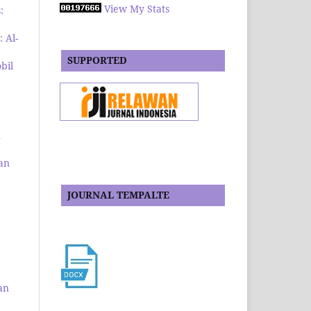
View My Stats
:
: Al-
SUPPORTED
bil
1
an
JOURNAL TEMPALTE
an