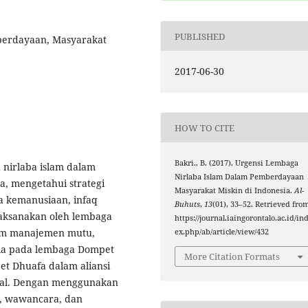
PUBLISHED
berdayaan, Masyarakat
2017-06-30
HOW TO CITE
Bakri., B. (2017). Urgensi Lembaga
a nirlaba islam dalam
Nirlaba Islam Dalam Pemberdayaan
, mengetahui strategi
Masyarakat Miskin di Indonesia.
Al-
a kemanusiaan, infaq
Buhuts
,
13
(01), 33–52. Retrieved fro
laksanakan oleh lembaga
https://journal.iaingorontalo.ac.id/in
tem manajemen mutu,
ex.php/ab/article/view/432
ia pada lembaga Dompet
More Citation Formats
t Dhuafa dalam aliansi
onal. Dengan menggunakan
i, wawancara, dan