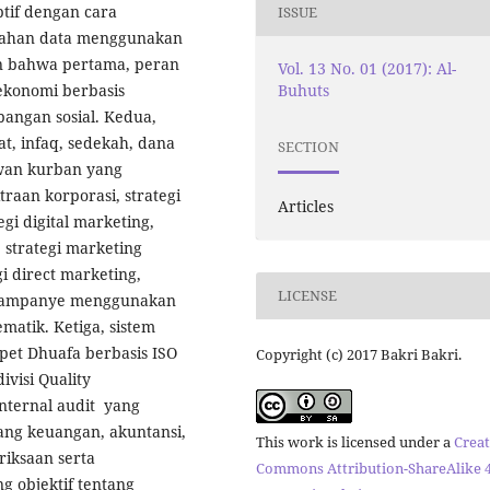
ptif dengan cara
ISSUE
bsahan data menggunakan
kan bahwa pertama, peran
Vol. 13 No. 01 (2017): Al-
Buhuts
ekonomi berbasis
angan sosial. Kedua,
at, infaq, sedekah, dana
SECTION
ewan kurban yang
itraan korporasi, strategi
Articles
gi digital marketing,
, strategi marketing
i direct marketing,
LICENSE
i kampanye menggunakan
matik. Ketiga, sistem
et Dhuafa berbasis ISO
Copyright (c) 2017 Bakri Bakri.
visi Quality
nternal audit yang
ang keuangan, akuntansi,
This work is licensed under a
Creat
riksaan serta
Commons Attribution-ShareAlike 4
 objektif tentang