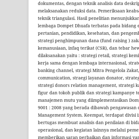
dokumentas, dengan teknik analisis data deskri
melaksanakan reduksi data. Pemeriksaan kea
teknik triangulasi. Hasil penelitian menunjuk
lembaga Dompet Dhuafa terbatas pada bidang 
pertanian, pendidikan, kesehatan, dan pengemb
strategi penghimpunan dana (fund raising ) zak
kemanusiaan, infaq terikat (CSR), dan tebar h
dilaksanakan yaitu : strategi retail, strategi kem
kerja sama dengan lembaga internasional, strate
banking channel, strategi Mitra Pengelola Zakat
communication, straegi layanan donator, strateg
strategi donors relation management, strateg
figur dan tokoh publik dan strategi kampanye te
manajemen mutu yang diimplementasikan Domp
9001 : 2008 yang berada dibawah pengawasan di
Management System. Keempat, terdapat divisi i
bertugas membuat analisis dan penilaian di bid
operasional, dan kegiatan lainnya melalui peme
memberikan saran perbaikan dan informasi yang