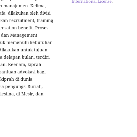
International License
.
an manajemen. Kelima,
 dilakukan oleh divisi
kan recruitment, training
nsation benefit. Proses
er dan Management
ntuk memenuhi kebutuhan
dilakukan untuk tujuan
 delapan bulan, terdiri
ujian. Keenam, kiprah
 bantuan advokasi bagi
 kiprah di dunia
ra pengungsi Suriah,
estina, di Mesir, dan