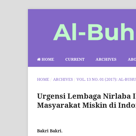
HOME
CURRENT
ARCHIVES
AB
HOME
/
ARCHIVES
/
VOL. 13 NO. 01 (2017): AL-BUH
Urgensi Lembaga Nirlaba
Masyarakat Miskin di Indo
Bakri Bakri.