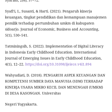
Syariah, 2(6), 57–72.
Syafi’i, I., Susanti, & Harti. (2021). Pengaruh kinerja
keuangan, tingkat pendidikan dan kemampuan manajemen
pemilik terhadap pertumbuhan umkm di kabupaten
sidoarjo. Journal of Economic, Business and Accounting,
5(1), 530–541.
Tatminingsih, S. (2022). Implementation of Digital Literacy
in Indonesia Early Childhood Education. International
Journal of Emerging Issues in Early Childhood Education,
4(1), 12–22.
https://doi.org/10.31098/ijeiece.v4i1.894
Wahyudiati, D. (2018). PENGARUH ASPEK KEUANGAN DAN
KOMPETENSI SUMBER DAYA MANUSIA (SDM) TERHADAP
KINERJA USAHA MIKRO KECIL DAN MENENGAH (UMKM)
DI DESA KASONGAN. Universitas
Negeri Yogyakarta.