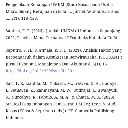
Pengelolaan Keuangan UMKM (Studi Kasus pada Usaha
Mikro Bidang Kerajinan di kota …. Jurnal Akuntansi, Bisnis
…, 2(1), 118–128.
Santika, E. F. (2023). Jumlah UMKM di Indonesia Sepanjang
2022, Provinsi Mana Terbanyak? Databoks.Katadata.Co.Id.
Saputro, S. H., & Atmaja, R. F. B. (2021). Analisis Faktor yang
Berpengaruh dalam Kesuksesan Berwirausaha. ISOQUANT :
Jurnal Ekonomi, Manajemen Dan Akuntansi, 5(1), 13.
https://doi.org/10.24269/iso.v5i1.501
Sari, F. P., Liantifa, M., Yuliasih, M., Irawan, D. A., Budaya,
I., Setiawan, Z., Rahmayani, M. W., Sudrajat, J., Iswahyudi,
S., Nurcahyo, R., Pabulo, A. M. A., & Chatra, M. A. (2023).
Strategi Pengembangan Pemasaran UMKM; Teori & Studi
Kasus (Efitra & Sepriano (eds.)). PT. Sonpedia Publishing
Indonesia.