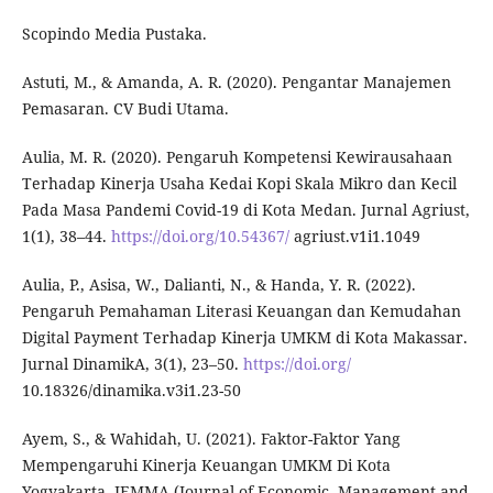
Scopindo Media Pustaka.
Astuti, M., & Amanda, A. R. (2020). Pengantar Manajemen
Pemasaran. CV Budi Utama.
Aulia, M. R. (2020). Pengaruh Kompetensi Kewirausahaan
Terhadap Kinerja Usaha Kedai Kopi Skala Mikro dan Kecil
Pada Masa Pandemi Covid-19 di Kota Medan. Jurnal Agriust,
1(1), 38–44.
https://doi.org/10.54367/
agriust.v1i1.1049
Aulia, P., Asisa, W., Dalianti, N., & Handa, Y. R. (2022).
Pengaruh Pemahaman Literasi Keuangan dan Kemudahan
Digital Payment Terhadap Kinerja UMKM di Kota Makassar.
Jurnal DinamikA, 3(1), 23–50.
https://doi.org/
10.18326/dinamika.v3i1.23-50
Ayem, S., & Wahidah, U. (2021). Faktor-Faktor Yang
Mempengaruhi Kinerja Keuangan UMKM Di Kota
Yogyakarta. JEMMA (Journal of Economic, Management and