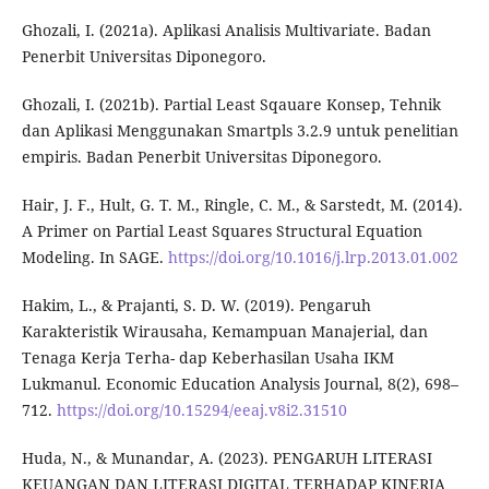
Ghozali, I. (2021a). Aplikasi Analisis Multivariate. Badan
Penerbit Universitas Diponegoro.
Ghozali, I. (2021b). Partial Least Sqauare Konsep, Tehnik
dan Aplikasi Menggunakan Smartpls 3.2.9 untuk penelitian
empiris. Badan Penerbit Universitas Diponegoro.
Hair, J. F., Hult, G. T. M., Ringle, C. M., & Sarstedt, M. (2014).
A Primer on Partial Least Squares Structural Equation
Modeling. In SAGE.
https://doi.org/10.1016/j.lrp.2013.01.002
Hakim, L., & Prajanti, S. D. W. (2019). Pengaruh
Karakteristik Wirausaha, Kemampuan Manajerial, dan
Tenaga Kerja Terha- dap Keberhasilan Usaha IKM
Lukmanul. Economic Education Analysis Journal, 8(2), 698–
712.
https://doi.org/10.15294/eeaj.v8i2.31510
Huda, N., & Munandar, A. (2023). PENGARUH LITERASI
KEUANGAN DAN LITERASI DIGITAL TERHADAP KINERJA