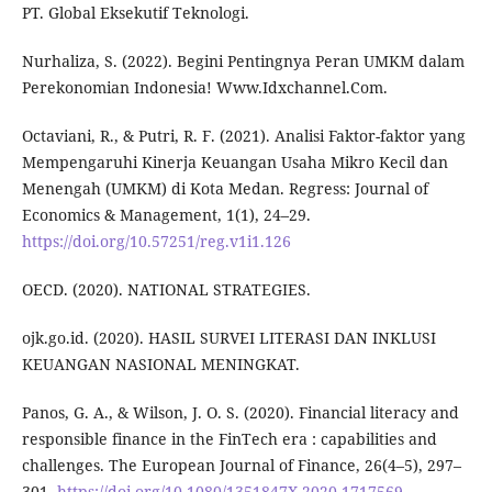
PT. Global Eksekutif Teknologi.
Nurhaliza, S. (2022). Begini Pentingnya Peran UMKM dalam
Perekonomian Indonesia! Www.Idxchannel.Com.
Octaviani, R., & Putri, R. F. (2021). Analisi Faktor-faktor yang
Mempengaruhi Kinerja Keuangan Usaha Mikro Kecil dan
Menengah (UMKM) di Kota Medan. Regress: Journal of
Economics & Management, 1(1), 24–29.
https://doi.org/10.57251/reg.v1i1.126
OECD. (2020). NATIONAL STRATEGIES.
ojk.go.id. (2020). HASIL SURVEI LITERASI DAN INKLUSI
KEUANGAN NASIONAL MENINGKAT.
Panos, G. A., & Wilson, J. O. S. (2020). Financial literacy and
responsible finance in the FinTech era : capabilities and
challenges. The European Journal of Finance, 26(4–5), 297–
301.
https://doi.org/10.1080/1351847X.2020.1717569