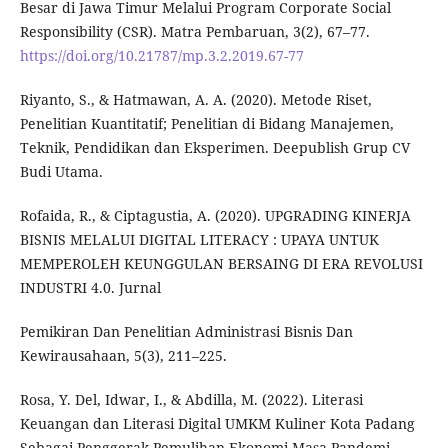
Besar di Jawa Timur Melalui Program Corporate Social
Responsibility (CSR). Matra Pembaruan, 3(2), 67–77.
https://doi.org/10.21787/mp.3.2.2019.67-77
Riyanto, S., & Hatmawan, A. A. (2020). Metode Riset,
Penelitian Kuantitatif; Penelitian di Bidang Manajemen,
Teknik, Pendidikan dan Eksperimen. Deepublish Grup CV
Budi Utama.
Rofaida, R., & Ciptagustia, A. (2020). UPGRADING KINERJA
BISNIS MELALUI DIGITAL LITERACY : UPAYA UNTUK
MEMPEROLEH KEUNGGULAN BERSAING DI ERA REVOLUSI
INDUSTRI 4.0. Jurnal
Pemikiran Dan Penelitian Administrasi Bisnis Dan
Kewirausahaan, 5(3), 211–225.
Rosa, Y. Del, Idwar, I., & Abdilla, M. (2022). Literasi
Keuangan dan Literasi Digital UMKM Kuliner Kota Padang
Sebagai Penggerak Pemulihan Ekonomi Masa Pandemi