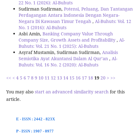
22 No. 1 (2026): Al-Buhuts
Sudirman Sudirman,
Potensi, Peluang, Dan Tantangan
Perdagangan Antara Indonesia Dengan Negara-
Negara Di Kawasan Timur Tengah
,
Al-Buhuts: Vol. 12
No. 1 (2016): Al-Buhuts
Asbi Amin,
Banking Company Value Through
Company Size, Growth Assets and Profitability
,
Al-
Buhuts: Vol. 21 No. 1 (2025): Al-Buhuts
Asyraf Mustamin, Sudirman Sudirman,
Analisis
Semiotika Ayat Akuntansi Dalam Al Qur’an
,
Al-
Buhuts: Vol. 16 No. 2 (2020): Al-Buhuts
<<
<
4
5
6
7
8
9
10
11
12
13
14
15
16
17
18
19
20
>
>>
You may also
start an advanced similarity search
for this
article.
E - ISSN : 2442 - 823X
P - ISSN : 1907 - 0977