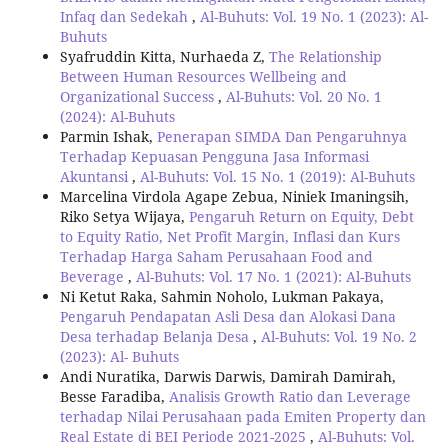
Infaq dan Sedekah
,
Al-Buhuts: Vol. 19 No. 1 (2023): Al-
Buhuts
Syafruddin Kitta, Nurhaeda Z,
The Relationship
Between Human Resources Wellbeing and
Organizational Success
,
Al-Buhuts: Vol. 20 No. 1
(2024): Al-Buhuts
Parmin Ishak,
Penerapan SIMDA Dan Pengaruhnya
Terhadap Kepuasan Pengguna Jasa Informasi
Akuntansi
,
Al-Buhuts: Vol. 15 No. 1 (2019): Al-Buhuts
Marcelina Virdola Agape Zebua, Niniek Imaningsih,
Riko Setya Wijaya,
Pengaruh Return on Equity, Debt
to Equity Ratio, Net Profit Margin, Inflasi dan Kurs
Terhadap Harga Saham Perusahaan Food and
Beverage
,
Al-Buhuts: Vol. 17 No. 1 (2021): Al-Buhuts
Ni Ketut Raka, Sahmin Noholo, Lukman Pakaya,
Pengaruh Pendapatan Asli Desa dan Alokasi Dana
Desa terhadap Belanja Desa
,
Al-Buhuts: Vol. 19 No. 2
(2023): Al- Buhuts
Andi Nuratika, Darwis Darwis, Damirah Damirah,
Besse Faradiba,
Analisis Growth Ratio dan Leverage
terhadap Nilai Perusahaan pada Emiten Property dan
Real Estate di BEI Periode 2021-2025
,
Al-Buhuts: Vol.