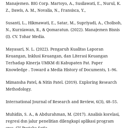
Manajemen. BIG Corp. Martoyo, A., Susilawati, E., Nurul, K.
Z., Dawis, A. M., Novalia, N., Fransisca, Y.,
Susanti, L., Hikmawati, E., Satar, M., Supriyadi, A., Cholisoh,
N., Kurniawan, R., & Qomaratun. (2022). Manajemen Bisnis
(I). CV. Tohar Media.
Mayasari, N. L. (2022). Pengaruh Kualitas Laporan
Keuangan, Inklusi Keuangan, dan Literasi Keuangan
Terhadap Kinerja UMKM di Kabupaten Pat. Paper
Knowledge . Toward a Media History of Documents, 1–96.
Mimansha Patel, & Nitin Patel. (2019). Exploring Research
Methodology.
International Journal of Research and Review, 6(3), 48–55.
Muhidin, S. A., & Abdurahman, M. (2017). Analisis korelasi,
regresi dsn jalur penelitian dilengkapi aplikasi program
spss. CV Pustaka Setia.