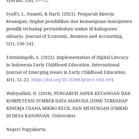
Syariah, 2(6), 57–72.
Syafi’i, I., Susanti, & Harti. (2021). Pengaruh kinerja
keuangan, tingkat pendidikan dan kemampuan manajemen
pemilik terhadap pertumbuhan umkm di kabupaten
sidoarjo. Journal of Economic, Business and Accounting,
5(1), 530–541.
Tatminingsih, S. (2022). Implementation of Digital Literacy
in Indonesia Early Childhood Education. International
Journal of Emerging Issues in Early Childhood Education,
4(1), 12–22.
https://doi.org/10.31098/ijeiece.v4i1.894
Wahyudiati, D. (2018). PENGARUH ASPEK KEUANGAN DAN
KOMPETENSI SUMBER DAYA MANUSIA (SDM) TERHADAP
KINERJA USAHA MIKRO KECIL DAN MENENGAH (UMKM)
DI DESA KASONGAN. Universitas
Negeri Yogyakarta.