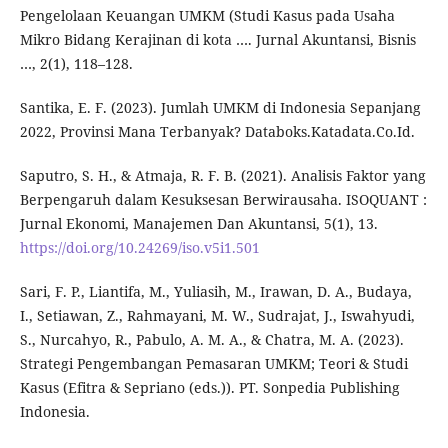
Pengelolaan Keuangan UMKM (Studi Kasus pada Usaha
Mikro Bidang Kerajinan di kota …. Jurnal Akuntansi, Bisnis
…, 2(1), 118–128.
Santika, E. F. (2023). Jumlah UMKM di Indonesia Sepanjang
2022, Provinsi Mana Terbanyak? Databoks.Katadata.Co.Id.
Saputro, S. H., & Atmaja, R. F. B. (2021). Analisis Faktor yang
Berpengaruh dalam Kesuksesan Berwirausaha. ISOQUANT :
Jurnal Ekonomi, Manajemen Dan Akuntansi, 5(1), 13.
https://doi.org/10.24269/iso.v5i1.501
Sari, F. P., Liantifa, M., Yuliasih, M., Irawan, D. A., Budaya,
I., Setiawan, Z., Rahmayani, M. W., Sudrajat, J., Iswahyudi,
S., Nurcahyo, R., Pabulo, A. M. A., & Chatra, M. A. (2023).
Strategi Pengembangan Pemasaran UMKM; Teori & Studi
Kasus (Efitra & Sepriano (eds.)). PT. Sonpedia Publishing
Indonesia.