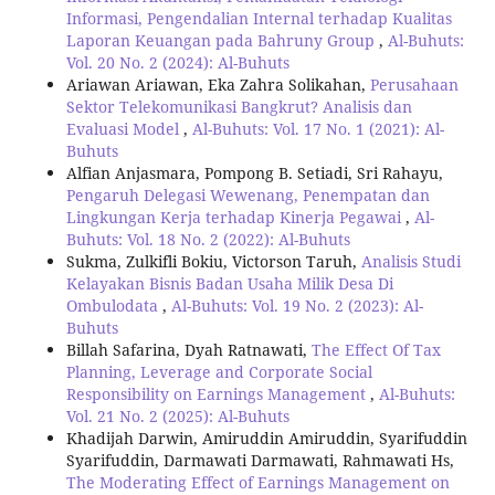
Informasi, Pengendalian Internal terhadap Kualitas
Laporan Keuangan pada Bahruny Group
,
Al-Buhuts:
Vol. 20 No. 2 (2024): Al-Buhuts
Ariawan Ariawan, Eka Zahra Solikahan,
Perusahaan
Sektor Telekomunikasi Bangkrut? Analisis dan
Evaluasi Model
,
Al-Buhuts: Vol. 17 No. 1 (2021): Al-
Buhuts
Alfian Anjasmara, Pompong B. Setiadi, Sri Rahayu,
Pengaruh Delegasi Wewenang, Penempatan dan
Lingkungan Kerja terhadap Kinerja Pegawai
,
Al-
Buhuts: Vol. 18 No. 2 (2022): Al-Buhuts
Sukma, Zulkifli Bokiu, Victorson Taruh,
Analisis Studi
Kelayakan Bisnis Badan Usaha Milik Desa Di
Ombulodata
,
Al-Buhuts: Vol. 19 No. 2 (2023): Al-
Buhuts
Billah Safarina, Dyah Ratnawati,
The Effect Of Tax
Planning, Leverage and Corporate Social
Responsibility on Earnings Management
,
Al-Buhuts:
Vol. 21 No. 2 (2025): Al-Buhuts
Khadijah Darwin, Amiruddin Amiruddin, Syarifuddin
Syarifuddin, Darmawati Darmawati, Rahmawati Hs,
The Moderating Effect of Earnings Management on