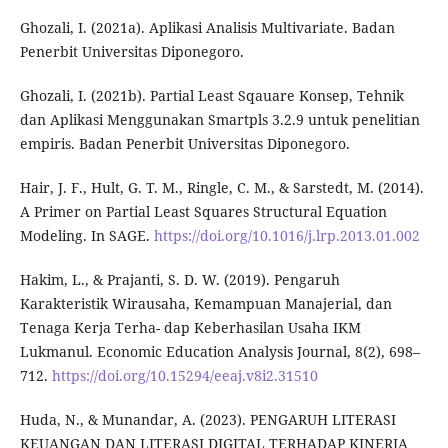
Ghozali, I. (2021a). Aplikasi Analisis Multivariate. Badan
Penerbit Universitas Diponegoro.
Ghozali, I. (2021b). Partial Least Sqauare Konsep, Tehnik
dan Aplikasi Menggunakan Smartpls 3.2.9 untuk penelitian
empiris. Badan Penerbit Universitas Diponegoro.
Hair, J. F., Hult, G. T. M., Ringle, C. M., & Sarstedt, M. (2014).
A Primer on Partial Least Squares Structural Equation
Modeling. In SAGE.
https://doi.org/10.1016/j.lrp.2013.01.002
Hakim, L., & Prajanti, S. D. W. (2019). Pengaruh
Karakteristik Wirausaha, Kemampuan Manajerial, dan
Tenaga Kerja Terha- dap Keberhasilan Usaha IKM
Lukmanul. Economic Education Analysis Journal, 8(2), 698–
712.
https://doi.org/10.15294/eeaj.v8i2.31510
Huda, N., & Munandar, A. (2023). PENGARUH LITERASI
KEUANGAN DAN LITERASI DIGITAL TERHADAP KINERJA