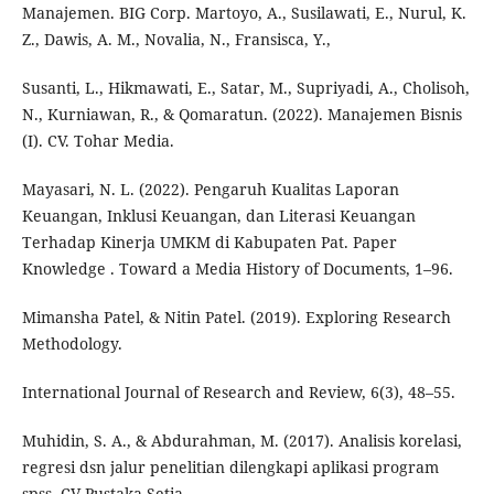
Manajemen. BIG Corp. Martoyo, A., Susilawati, E., Nurul, K.
Z., Dawis, A. M., Novalia, N., Fransisca, Y.,
Susanti, L., Hikmawati, E., Satar, M., Supriyadi, A., Cholisoh,
N., Kurniawan, R., & Qomaratun. (2022). Manajemen Bisnis
(I). CV. Tohar Media.
Mayasari, N. L. (2022). Pengaruh Kualitas Laporan
Keuangan, Inklusi Keuangan, dan Literasi Keuangan
Terhadap Kinerja UMKM di Kabupaten Pat. Paper
Knowledge . Toward a Media History of Documents, 1–96.
Mimansha Patel, & Nitin Patel. (2019). Exploring Research
Methodology.
International Journal of Research and Review, 6(3), 48–55.
Muhidin, S. A., & Abdurahman, M. (2017). Analisis korelasi,
regresi dsn jalur penelitian dilengkapi aplikasi program
spss. CV Pustaka Setia.