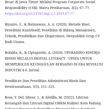
Besar di Jawa Timur Melalui Program Corporate Social
Responsibility (CSR). Matra Pembaruan, 3(2), 67–77.
https://doi.org/10.21787/mp.3.2.2019.67-77
Riyanto, S., & Hatmawan, A. A. (2020). Metode Riset,
Penelitian Kuantitatif; Penelitian di Bidang Manajemen,
Teknik, Pendidikan dan Eksperimen. Deepublish Grup CV
Budi Utama.
Rofaida, R., & Ciptagustia, A. (2020). UPGRADING KINERJA
BISNIS MELALUI DIGITAL LITERACY : UPAYA UNTUK
MEMPEROLEH KEUNGGULAN BERSAING DI ERA REVOLUSI
INDUSTRI 4.0. Jurnal
Pemikiran Dan Penelitian Administrasi Bisnis Dan
Kewirausahaan, 5(3), 211–225.
Rosa, Y. Del, Idwar, I., & Abdilla, M. (2022). Literasi
Keuangan dan Literasi Digital UMKM Kuliner Kota Padang
Sebagai Penggerak Pemulihan Ekonomi Masa Pandemi