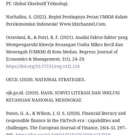
PT. Global Eksekutif Teknologi.
Nurhaliza, S. (2022). Begini Pentingnya Peran UMKM dalam
Perekonomian Indonesia! Www.Idxchannel.Com.
Octaviani, R., & Putri, R. F. (2021). Analisi Faktor-faktor yang
Mempengaruhi Kinerja Keuangan Usaha Mikro Kecil dan
Menengah (UMKM) di Kota Medan. Regress: Journal of
Economics & Management, 1(1), 24–29.
https://doi.org/10.57251/reg.v1i1.126
OECD. (2020). NATIONAL STRATEGIES.
ojk.go.id. (2020). HASIL SURVEI LITERASI DAN INKLUSI
KEUANGAN NASIONAL MENINGKAT.
Panos, G. A., & Wilson, J. O. S. (2020). Financial literacy and
responsible finance in the FinTech era : capabilities and
challenges. The European Journal of Finance, 26(4–5), 297–
301.
https://doi.org/10.1080/1351847X.2020.1717569