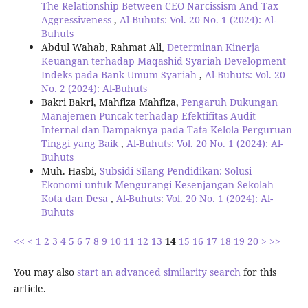
The Relationship Between CEO Narcissism And Tax
Aggressiveness
,
Al-Buhuts: Vol. 20 No. 1 (2024): Al-
Buhuts
Abdul Wahab, Rahmat Ali,
Determinan Kinerja
Keuangan terhadap Maqashid Syariah Development
Indeks pada Bank Umum Syariah
,
Al-Buhuts: Vol. 20
No. 2 (2024): Al-Buhuts
Bakri Bakri, Mahfiza Mahfiza,
Pengaruh Dukungan
Manajemen Puncak terhadap Efektifitas Audit
Internal dan Dampaknya pada Tata Kelola Perguruan
Tinggi yang Baik
,
Al-Buhuts: Vol. 20 No. 1 (2024): Al-
Buhuts
Muh. Hasbi,
Subsidi Silang Pendidikan: Solusi
Ekonomi untuk Mengurangi Kesenjangan Sekolah
Kota dan Desa
,
Al-Buhuts: Vol. 20 No. 1 (2024): Al-
Buhuts
<<
<
1
2
3
4
5
6
7
8
9
10
11
12
13
14
15
16
17
18
19
20
>
>>
You may also
start an advanced similarity search
for this
article.