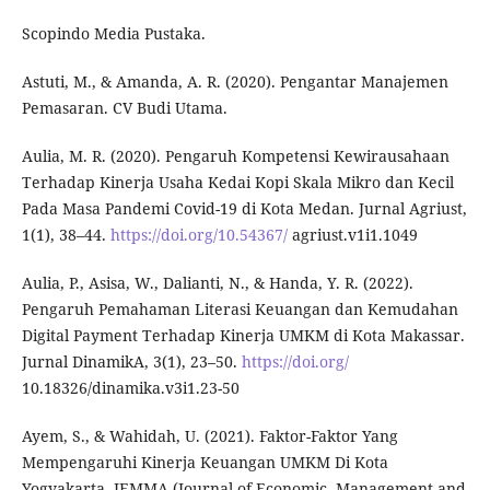
Scopindo Media Pustaka.
Astuti, M., & Amanda, A. R. (2020). Pengantar Manajemen
Pemasaran. CV Budi Utama.
Aulia, M. R. (2020). Pengaruh Kompetensi Kewirausahaan
Terhadap Kinerja Usaha Kedai Kopi Skala Mikro dan Kecil
Pada Masa Pandemi Covid-19 di Kota Medan. Jurnal Agriust,
1(1), 38–44.
https://doi.org/10.54367/
agriust.v1i1.1049
Aulia, P., Asisa, W., Dalianti, N., & Handa, Y. R. (2022).
Pengaruh Pemahaman Literasi Keuangan dan Kemudahan
Digital Payment Terhadap Kinerja UMKM di Kota Makassar.
Jurnal DinamikA, 3(1), 23–50.
https://doi.org/
10.18326/dinamika.v3i1.23-50
Ayem, S., & Wahidah, U. (2021). Faktor-Faktor Yang
Mempengaruhi Kinerja Keuangan UMKM Di Kota
Yogyakarta. JEMMA (Journal of Economic, Management and